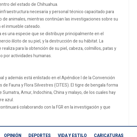
dentro del estado de Chihuahua.
 infraestructura necesaria y personal técnico capacitado para
po de animales, mientras continúan las investigaciones sobre su
 el inmueble cateado.
a es una especie que se distribuye principalmente en el
cio ilícito de su piel, y la destrucción de su hábitat. La
realiza para la obtención de su piel, cabeza, colmillos, patas y
do por actividades humanas.
al y además está enlistado en el Apéndice I de la Convención
de Fauna y Flora Silvestres (CITES). El tigre de bengala forma
gre Sumatra, Amur, Indochina, China y malayo, de los cuales hay
re azul.
continuará colaborando con la FGR en la investigación y que
OPINIÓN
DEPORTES
VIDA Y ESTILO
CARICATURAS