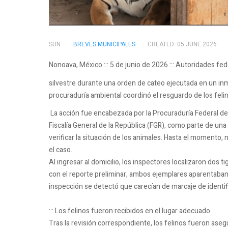
SUN
BREVES MUNICIPALES
CREATED: 05 JUNE 2026
Nonoava, México ::: 5 de junio de 2026 ::: Autoridades fe
silvestre durante una orden de cateo ejecutada en un inm
procuraduría ambiental coordinó el resguardo de los felin
La acción fue encabezada por la Procuraduría Federal de
Fiscalía General de la República (FGR), como parte de una d
verificar la situación de los animales. Hasta el momento
el caso.
Al ingresar al domicilio, los inspectores localizaron dos
con el reporte preliminar, ambos ejemplares aparentaban
inspección se detectó que carecían de marcaje de identif
::: Los felinos fueron recibidos en el lugar adecuado
Tras la revisión correspondiente, los felinos fueron ase