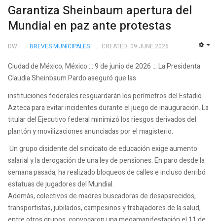
Garantiza Sheinbaum apertura del
Mundial en paz ante protestas
DW
BREVES MUNICIPALES
CREATED: 09 JUNE 2026
EMP
Ciudad de México, México ::: 9 de junio de 2026 ::: La Presidenta
Claudia Sheinbaum Pardo aseguró que las
instituciones federales resguardarán los perímetros del Estadio
Azteca para evitar incidentes durante el juego de inauguración. La
titular del Ejecutivo federal minimizó los riesgos derivados del
plantón y movilizaciones anunciadas por el magisterio.
Un grupo disidente del sindicato de educación exige aumento
salarial y la derogación de una ley de pensiones. En paro desde la
semana pasada, ha realizado bloqueos de calles e incluso derribó
estatuas de jugadores del Mundial.
Además, colectivos de madres buscadoras de desaparecidos,
transportistas, jubilados, campesinos y trabajadores de la salud,
entre otros grupos, convocaron una megamanifestación el 11 de