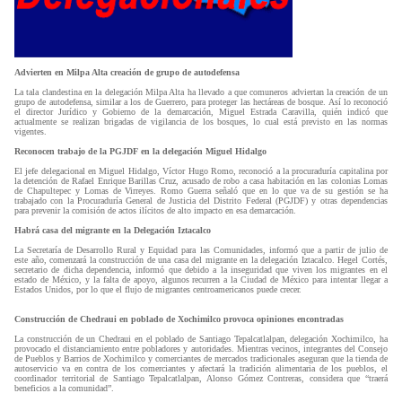
Advierten en Milpa Alta creación de grupo de autodefensa
La tala clandestina en la delegación Milpa Alta ha llevado a que comuneros adviertan la creación de un
grupo de autodefensa, similar a los de Guerrero, para proteger las hectáreas de bosque. Así lo reconoció
el director Jurídico y Gobierno de la demarcación, Miguel Estrada Caravilla, quién indicó que
actualmente se realizan brigadas de vigilancia de los bosques, lo cual está previsto en las normas
vigentes.
Reconocen trabajo de la PGJDF en la delegación Miguel Hidalgo
El jefe delegacional en Miguel Hidalgo, Víctor Hugo Romo, reconoció a la procuraduría capitalina por
la detención de Rafael Enrique Barillas Cruz, acusado de robo a casa habitación en las colonias Lomas
de Chapultepec y Lomas de Virreyes. Romo Guerra señaló que en lo que va de su gestión se ha
trabajado con la Procuraduría General de Justicia del Distrito Federal (PGJDF) y otras dependencias
para prevenir la comisión de actos ilícitos de alto impacto en esa demarcación.
Habrá casa del migrante en la Delegación Iztacalco
La Secretaría de Desarrollo Rural y Equidad para las Comunidades, informó que a partir de julio de
este año, comenzará la construcción de una casa del migrante en la delegación Iztacalco. Hegel Cortés,
secretario de dicha dependencia, informó que debido a la inseguridad que viven los migrantes en el
estado de México, y la falta de apoyo, algunos recurren a la Ciudad de México para intentar llegar a
Estados Unidos, por lo que el flujo de migrantes centroamericanos puede crecer.
Construcción de Chedraui en poblado de Xochimilco provoca opiniones encontradas
La construcción de un Chedraui en el poblado de Santiago Tepalcatlalpan, delegación Xochimilco, ha
provocado el distanciamiento entre pobladores y autoridades. Mientras vecinos, integrantes del Consejo
de Pueblos y Barrios de Xochimilco y comerciantes de mercados tradicionales aseguran que la tienda de
autoservicio va en contra de los comerciantes y afectará la tradición alimentaria de los pueblos, el
coordinador territorial de Santiago Tepalcatlalpan, Alonso Gómez Contreras, considera que “traerá
beneficios a la comunidad”.