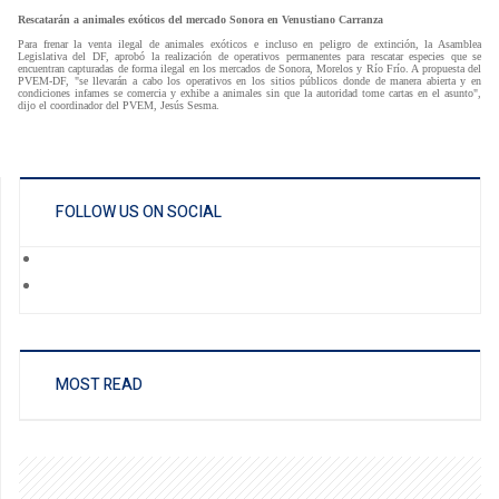
Rescatarán a animales exóticos del mercado Sonora en Venustiano Carranza
Para frenar la venta ilegal de animales exóticos e incluso en peligro de extinción, la Asamblea
Legislativa del DF, aprobó la realización de operativos permanentes para rescatar especies que se
encuentran capturadas de forma ilegal en los mercados de Sonora, Morelos y Río Frío. A propuesta del
PVEM-DF, "se llevarán a cabo los operativos en los sitios públicos donde de manera abierta y en
condiciones infames se comercia y exhibe a animales sin que la autoridad tome cartas en el asunto",
dijo el coordinador del PVEM, Jesús Sesma.
FOLLOW US ON SOCIAL
MOST READ