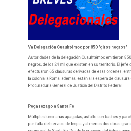
Va Delegación Cuauhtémoc por 850 "giros negros"
Autoridades de la delegación Cuauhtémoc emitieron 850 ó
negros, de los 24 mil que existen en su territorio. El je
efectuaron 65 clausuras derivadas de esas órdenes, entr
la colonia la Roma, además, están a la espera de clausur
Procuraduría General de Justicia del Distrito Federal.
Pega rezago a Santa Fe
Múltiples luminarias apagadas, asfalto con baches y parch
por falta del servicio de limpia y al menos dos obras gran
comercial de Santa Fe. Desde la creación del Fideicomiso