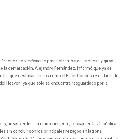
rdenes de verificación para antros, bares, cantinas y giros
fe de la demarcación, Alejandro Fernández, informó que ya se
e las que destacan antros como el Black Condesa y el Janis de
a del Heaven, ya que solo se encuentra resguardado por la
es, áreas verdes sin mantenimiento, cascajo en la vía pública
des sin concluir son los principales rezagos en la zona
 Santa Fe, en 2004, los vecinos de la zona que lo conformaban