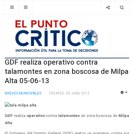
GDF realiza operativo contra
talamontes en zona boscosa de Milpa
Alta 05-06-13
BREVES MUNICIPALES
CREATED: 05 JUNE 2013
EMP
GDF
realiza
operativo
contra
talamontes
en zona boscosa de
Milpa
Alta
El Gobierno del Distrito Federal (GDF) realiza un operativo contra los