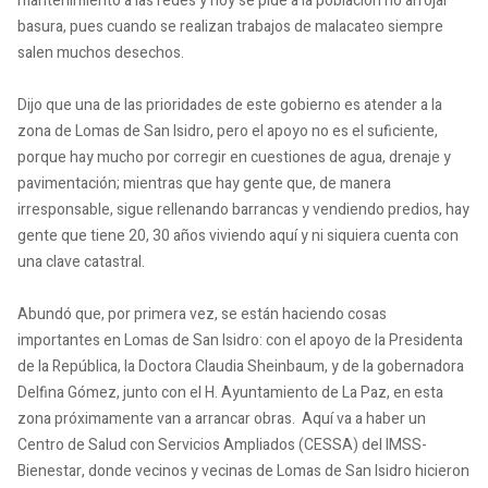
mantenimiento a las redes y hoy se pide a la población no arrojar
basura, pues cuando se realizan trabajos de malacateo siempre
salen muchos desechos.
Dijo que una de las prioridades de este gobierno es atender a la
zona de Lomas de San Isidro, pero el apoyo no es el suficiente,
porque hay mucho por corregir en cuestiones de agua, drenaje y
pavimentación; mientras que hay gente que, de manera
irresponsable, sigue rellenando barrancas y vendiendo predios, hay
gente que tiene 20, 30 años viviendo aquí y ni siquiera cuenta con
una clave catastral.
Abundó que, por primera vez, se están haciendo cosas
importantes en Lomas de San Isidro: con el apoyo de la Presidenta
de la República, la Doctora Claudia Sheinbaum, y de la gobernadora
Delfina Gómez, junto con el H. Ayuntamiento de La Paz, en esta
zona próximamente van a arrancar obras. Aquí va a haber un
Centro de Salud con Servicios Ampliados (CESSA) del IMSS-
Bienestar, donde vecinos y vecinas de Lomas de San Isidro hicieron