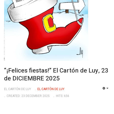
“¡Felices fiestas!” El Cartón de Luy, 23
de DICIEMBRE 2025
EL CARTÓN DE LUY
EL CARTÓN DE LUY
EMP
CREATED: 23 DECEMBER 2025
HITS: 656