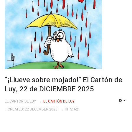
“¡Llueve sobre mojado!” El Cartón de
Luy, 22 de DICIEMBRE 2025
EL CARTÓN DE LUY
EL CARTÓN DE LUY
EMP
CREATED: 22 DECEMBER 2025
HITS: 621