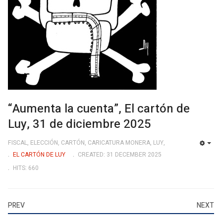
“Aumenta la cuenta”, El cartón de
Luy, 31 de diciembre 2025
FISCAL, ELECCIÓN, CARTÓN, CARICATURA MONERA, LUY,
EMP
EL CARTÓN DE LUY
CREATED: 31 DECEMBER 2025
HITS: 660
PREV
NEXT