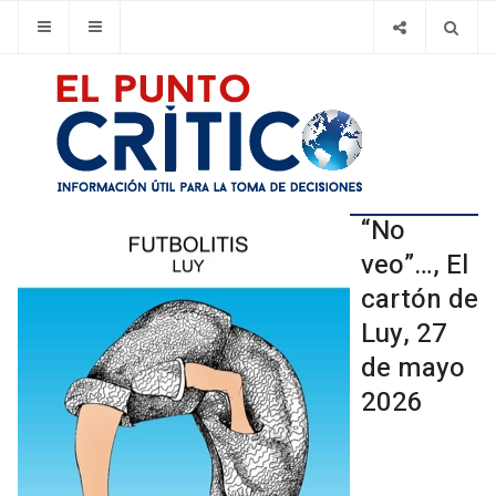
“No
veo”…, El
cartón de
Luy, 27
de mayo
2026