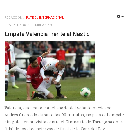
REDACCIÓN
FUTBOL INTERNACIONAL
EMP
CREATED: 09 DECEMBER 2013
Empata Valencia frente al Nastic
Valencia, que contó con el aporte del volante mexicano
Andrés Guardado durante los 90 minutos, no pasó del empate
sin goles en su visita contra el Gimnastic de Tarragona en la
"ida" de los dieciseisavos de final de la Copa del Rey.