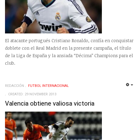
El atacante portugués Cristiano Ronaldo, confía en conquistar
doblete con el Real Madrid en la presente campaña, el título
de la Liga de España y la ansiada “Décima” Champions para el
club.
REDACCIÓN
FUTBOL INTERNACIONAL
EMP
CREATED: 29 NOVEMBER 2013
Valencia obtiene valiosa victoria