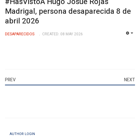
#HasVistoA Hugo Josué Rojas
Madrigal, persona desaparecida 8 de
abril 2026
DESAPARECIDOS
CREATED: 08 MAY 2026
EMP
PREV
NEXT
AUTHOR LOGIN