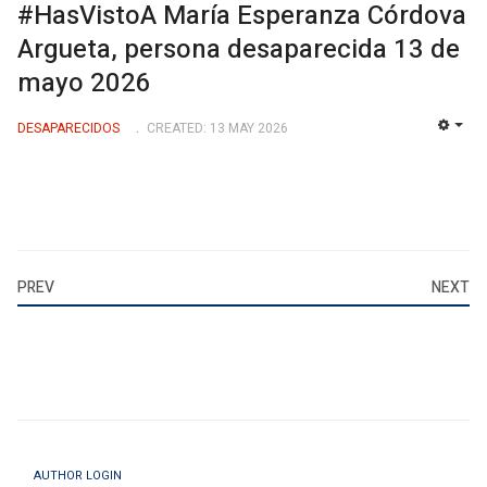
#HasVistoA María Esperanza Córdova
Argueta, persona desaparecida 13 de
mayo 2026
DESAPARECIDOS
CREATED: 13 MAY 2026
EMP
PREV
NEXT
AUTHOR LOGIN