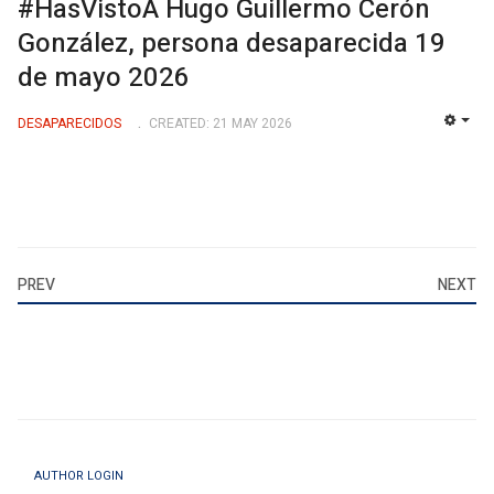
#HasVistoA Hugo Guillermo Cerón
González, persona desaparecida 19
de mayo 2026
DESAPARECIDOS
CREATED: 21 MAY 2026
EMP
PREV
NEXT
AUTHOR LOGIN