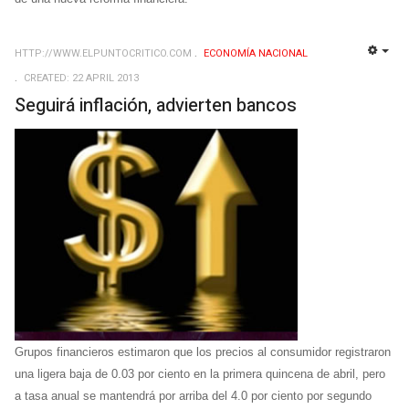
HTTP://WWW.ELPUNTOCRITICO.COM
ECONOMÍ­A NACIONAL
EMP
CREATED: 22 APRIL 2013
Seguirá inflación, advierten bancos
Grupos financieros estimaron que los precios al consumidor registraron
una ligera baja de 0.03 por ciento en la primera quincena de abril, pero
a tasa anual se mantendrá por arriba del 4.0 por ciento por segundo