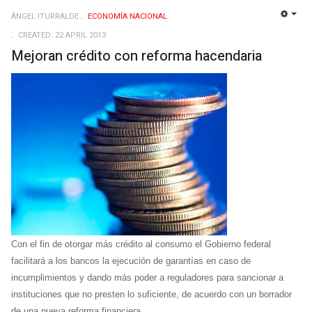
ÁNGEL ITURRALDE
ECONOMÍ­A NACIONAL
EMP
CREATED: 22 APRIL 2013
Mejoran crédito con reforma hacendaria
Con el fin de otorgar más crédito al consumo el Gobierno federal
facilitará a los bancos la ejecución de garantías en caso de
incumplimientos y dando más poder a reguladores para sancionar a
instituciones que no presten lo suficiente, de acuerdo con un borrador
de una nueva reforma financiera.