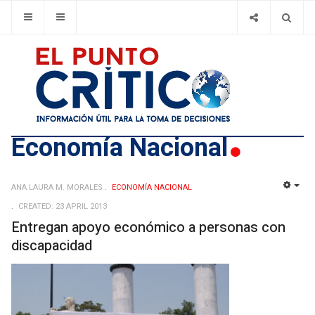
Economí­a Nacional
ANA LAURA M. MORALES
ECONOMÍ­A NACIONAL
EMP
CREATED: 23 APRIL 2013
Entregan apoyo económico a personas con
discapacidad