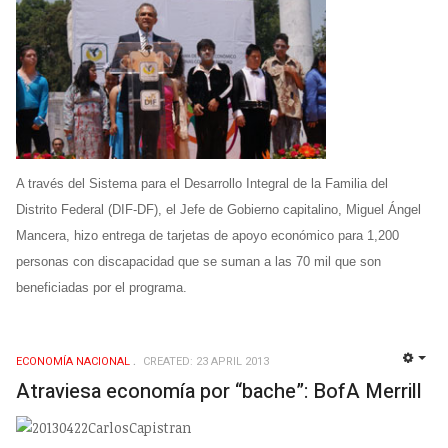
A través del Sistema para el Desarrollo Integral de la Familia del
Distrito Federal (DIF-DF), el Jefe de Gobierno capitalino, Miguel Ángel
Mancera, hizo entrega de tarjetas de apoyo económico para 1,200
personas con discapacidad que se suman a las 70 mil que son
beneficiadas por el programa.
ECONOMÍ­A NACIONAL
CREATED: 23 APRIL 2013
EMP
Atraviesa economía por “bache”: BofA Merrill