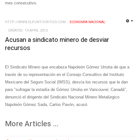
mes consecutivo.
HTTP://WWW.ELPUNTOCRITICO.COM
ECONOMÍ­A NACIONAL
EMP
CREATED: 19 APRIL 2013
Acusan a sindicato minero de desviar
recursos
El Sindicato Minero que encabeza Napoleón Gómez Urrutia de que a
través de su representación en el Consejo Consultivo del Instituto
Mexicano del Seguro Social (IMSS), desvía los recursos que le dan
para "sufragar la estadía de Gómez Urrutia en Vancouver, Canadá",
denunció el dirigente del Sindicato Nacional Minero Metalúrgico
Napoleón Gómez Sada, Carlos Pavón, acusó
More Articles ...