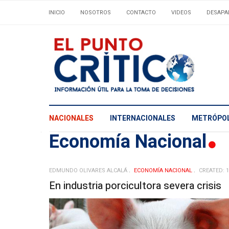
INICIO
NOSOTROS
CONTACTO
VIDEOS
DESAPA
NACIONALES
INTERNACIONALES
METRÓPOL
Economí­a Nacional
EDMUNDO OLIVARES ALCALÁ
ECONOMÍ­A NACIONAL
CREATED: 1
En industria porcicultora severa crisis