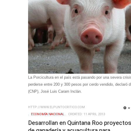
La Porcicultura en el país está pasando por una severa crisi
perderse entre 200 y 300 pesos por cerdo vendido, declaró di
(CNP), José Luis Caram Inclán.
HTTP://WWW.ELPUNTOCRITICO.COM
ECONOMÍ­A NACIONAL
CREATED: 11 APRIL 2013
Desarrollan en Quintana Roo proyecto
de ganadería y acuacultura para