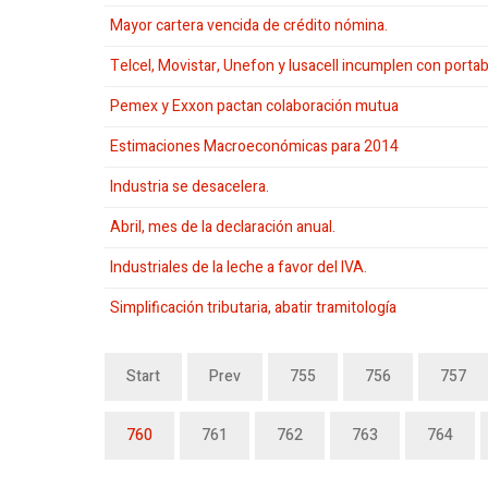
Mayor cartera vencida de crédito nómina.
Telcel, Movistar, Unefon y Iusacell incumplen con porta
Pemex y Exxon pactan colaboración mutua
Estimaciones Macroeconómicas para 2014
Industria se desacelera.
Abril, mes de la declaración anual.
Industriales de la leche a favor del IVA.
Simplificación tributaria, abatir tramitología
Start
Prev
755
756
757
760
761
762
763
764