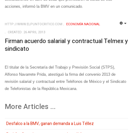
acciones, informó la BMV en un comunicado.
HTTP://WWW.ELPUNTOCRITICO.COM
ECONOMÍ­A NACIONAL
EMP
CREATED: 26 APRIL 2013
Firman acuerdo salarial y contractual Telmex y
sindicato
El titular de la Secretaría del Trabajo y Previsión Social (STPS),
Alfonso Navarrete Prida, atestiguó la firma del convenio 2013 de
revisión salarial y contractual entre Teléfonos de México y el Sindicato
de Telefonistas de la República Mexicana.
More Articles ...
Desfalco a la BMV, ganan demanda a Luis Téllez