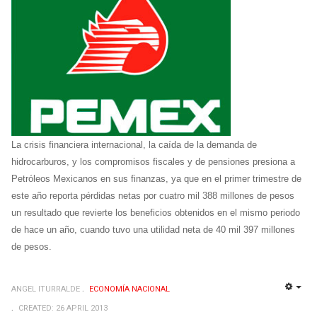
La crisis financiera internacional, la caída de la demanda de
hidrocarburos, y los compromisos fiscales y de pensiones presiona a
Petróleos Mexicanos en sus finanzas, ya que en el primer trimestre de
este año reporta pérdidas netas por cuatro mil 388 millones de pesos
un resultado que revierte los beneficios obtenidos en el mismo periodo
de hace un año, cuando tuvo una utilidad neta de 40 mil 397 millones
de pesos.
ANGEL ITURRALDE
ECONOMÍ­A NACIONAL
EMP
CREATED: 26 APRIL 2013