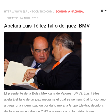
HTTP://WWW.ELPUNTOCRITICO.COM
ECONOMÍ­A NACIONAL
EMP
CREATED: 26 APRIL 2013
Apelará Luis Téllez fallo del juez: BMV
El presidente de la Bolsa Mexicana de Valores (BMV), Luis Téllez,
apelará el fallo de un juez mediante el cual se sentenció al funcionario
a pagar una indemnización por daño moral a Grupo Elektra, debido a
declaraciones en abril de 2012 que provocaron la caída de sus