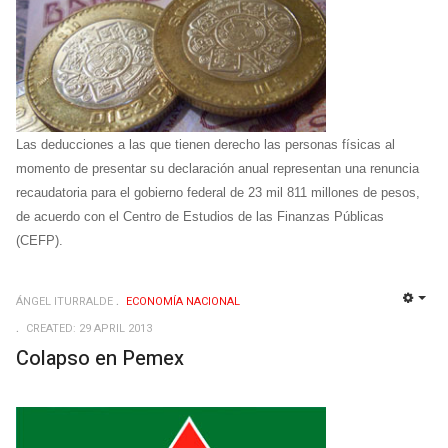
Las deducciones a las que tienen derecho las personas físicas al
momento de presentar su declaración anual representan una renuncia
recaudatoria para el gobierno federal de 23 mil 811 millones de pesos,
de acuerdo con el Centro de Estudios de las Finanzas Públicas
(CEFP).
ÁNGEL ITURRALDE
ECONOMÍ­A NACIONAL
EMP
CREATED: 29 APRIL 2013
Colapso en Pemex