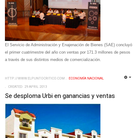
El Servicio de Administración y Enajenación de Bienes (SAE) concluyó
el primer cuatrimestre del año con ventas por 171.3 millones de pesos
a través de sus distintos medios de comercialización.
HTTP://WWW.ELPUNTOCRITICO.COM
ECONOMÍ­A NACIONAL
EMP
CREATED: 29 APRIL 2013
Se desploma Urbi en ganancias y ventas