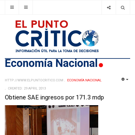
Economí­a Nacional
HTTP://WWW.ELPUNTOCRITICO.COM
ECONOMÍ­A NACIONAL
EMP
CREATED: 29 APRIL 2013
Obtiene SAE ingresos por 171.3 mdp