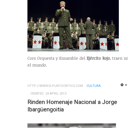
Coro Orquesta y Ensamble del
Ejército Rojo
, traen 
el mundo.
HTTP://WWW.ELPUNTOCRITICO.COM
CULTURA
CREATED: 24 APRIL 2013
Rinden Homenaje Nacional a Jorge
Ibargüengoitia