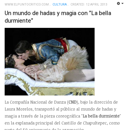
WWW.ELPUNTOCRITICO.COM
CULTURA
CREATED: 12 APRIL 2013
EMP
Un mundo de hadas y magia con "La bella
durmiente"
La Compañía Nacional de Danza (
CND
), bajo la dirección de
Laura Morelos, transportó al público al mundo de hadas y
magia a través de la pieza coreográfica "
La bella durmiente
"
en la explanada principal del Castillo de Chapultepec, como
parte del 50 aniversario de la agrupación.