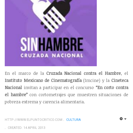
En el marco de la
Cruzada Nacional contra el Hambre
, el
Instituto Mexicano de Cinematografía
(Imcine) y la
Cineteca
Nacional
invitan a participar en el concurso
“En corto contra
el hambre”
con cortometrajes que muestren situaciones de
pobreza extrema y carencia alimentaria.
HTTP://WWW.ELPUNTOCRITICO.COM
CULTURA
EMP
CREATED: 14 APRIL 2013