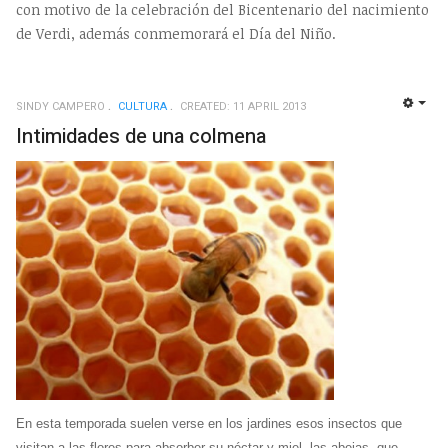
con motivo de la celebración del Bicentenario del nacimiento
de Verdi, además conmemorará el Día del Niño.
SINDY CAMPERO
CULTURA
CREATED: 11 APRIL 2013
EMP
Intimidades de una colmena
En esta temporada suelen verse en los jardines esos insectos que
visitan a las flores para absorber su néctar y miel, las abejas, que