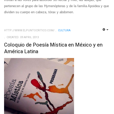
pertenecen al grupo de las Hymenópteras y de la familia Apoidea y que
dividen su cuerpo en cabeza, tórax y abdomen.
HTTP://WWW.ELPUNTOCRITICO.COM/
CULTURA
EMP
CREATED: 09 APRIL 2013
Coloquio de Poesía Mística en México y en
América Latina