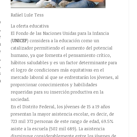
Rafáel Lule Tess
o
La oferta educativa
,
El Fondo de las Naciones Unidas para la Infancia
e
(
UNICEF
) considera a la educación como un
n
catalizador permitiendo el aumento del potencial
e
humano, ya que fomenta el pensamiento crítico,
,
hábitos saludables y es un factor determinante para
,
el logro de condiciones más equitativas en el
s
mercado laboral al que se enfrentarán los jóvenes, al
a
proporcionar conocimientos y habilidades
requeridas para su inserción productiva en la
sociedad.
En el Distrito Federal, los jóvenes de 15 a 19 años
presentan la mayor asistencia escolar, es decir, de
723 mil 372 personas de este rango de edad, 69.5%
asiste a la escuela (502 mil 689). La asistencia
disminuye considerablemente entre los jóvenes de