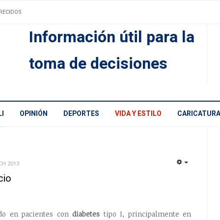
RECIDOS
Información útil para la
toma de decisiones
I
OPINIÓN
DEPORTES
VIDA Y ESTILO
CARICATUR
CH 2013
EMPTY
cio
do en pacientes con
diabetes
tipo I, principalmente en