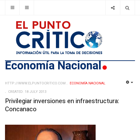
Economí­a Nacional
HTTP://WWW.ELPUNTOCRITICO.COM
ECONOMÍ­A NACIONAL
EMP
CREATED: 18 JULY 2013
Privilegiar inversiones en infraestructura:
Concanaco