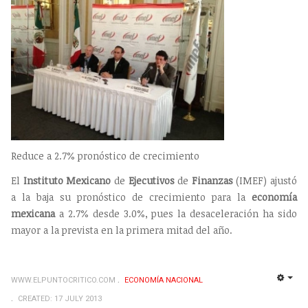
Reduce a 2.7% pronóstico de crecimiento
El
Instituto
Mexicano
de
Ejecutivos
de
Finanzas
(IMEF) ajustó
a la baja su pronóstico de crecimiento para la
economía
mexicana
a 2.7% desde 3.0%, pues la desaceleración ha sido
mayor a la prevista en la primera mitad del año.
WWW.ELPUNTOCRITICO.COM
ECONOMÍ­A NACIONAL
EMP
CREATED: 17 JULY 2013