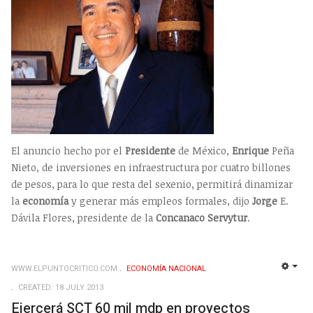
El anuncio hecho por el
Presidente
de México,
Enrique
Peña
Nieto, de inversiones en infraestructura por cuatro billones
de pesos, para lo que resta del sexenio, permitirá dinamizar
la
economía
y generar más empleos formales, dijo
Jorge
E.
Dávila Flores, presidente de la
Concanaco
Servytur
.
WWW.ELPUNTOCRITICO.COM
ECONOMÍ­A NACIONAL
EMP
CREATED: 18 JULY 2013
Ejercerá SCT 60 mil mdp en proyectos