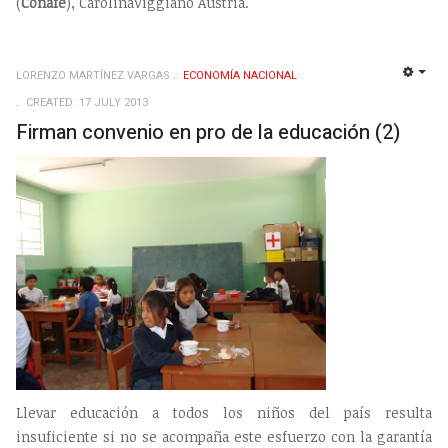
(
Conafe
), CarolinaViggiano Austria.
LORENZO MARTÍNEZ VARGAS
ECONOMÍ­A NACIONAL
EMP
CREATED: 17 JULY 2013
Firman convenio en pro de la educación (2)
Llevar educación a todos los niños del país resulta
insuficiente si no se acompaña este esfuerzo con la garantía