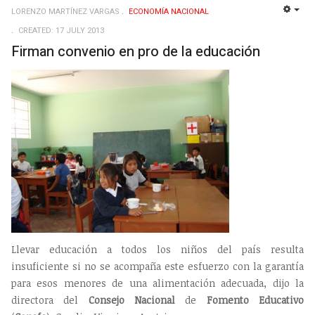
LORENZO MARTÍNEZ VARGAS
ECONOMÍ­A NACIONAL
EMP
CREATED: 17 JULY 2013
Firman convenio en pro de la educación
Llevar educación a todos los niños del país resulta
insuficiente si no se acompaña este esfuerzo con la garantía
para esos menores de una alimentación adecuada, dijo la
directora del
Consejo
Nacional
de
Fomento
Educativo