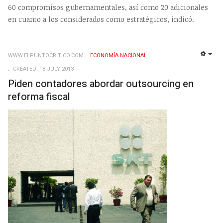
60 compromisos gubernamentales, así como 20 adicionales
en cuanto a los considerados como estratégicos, indicó.
WWW.ELPUNTOCRITICO.COM
ECONOMÍ­A NACIONAL
EMP
CREATED: 18 JULY 2013
Piden contadores abordar outsourcing en
reforma fiscal