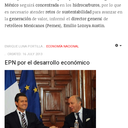
México
seguirá
concentrada
en los
hidrocarburos
, por lo que
es necesario atender
retos
de
sustentabilidad
para avanzar en
la
generación
de valor, informó el
director
genera
l de
P
etróleos Mexicanos
(Pemex
),
Emilio Lozoya Austin
.
ENRIQUE LUNA PORTILLA
ECONOMÍ­A NACIONAL
EMP
CREATED: 16 JULY 2013
EPN por el desarrollo económico