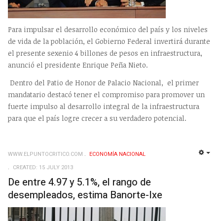
Para impulsar el desarrollo económico del país y los niveles
de vida de la población, el Gobierno Federal invertirá durante
el presente sexenio 4 billones de pesos en infraestructura,
anunció el presidente Enrique Peña Nieto.
Dentro del Patio de Honor de Palacio Nacional, el primer
mandatario destacó tener el compromiso para promover un
fuerte impulso al desarrollo integral de la infraestructura
para que el país logre crecer a su verdadero potencial.
WWW.ELPUNTOCRITICO.COM
ECONOMÍ­A NACIONAL
EMP
CREATED: 15 JULY 2013
De entre 4.97 y 5.1%, el rango de
desempleados, estima Banorte-Ixe