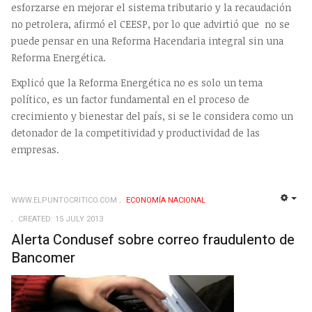
esforzarse en mejorar el sistema tributario y la recaudación
no petrolera, afirmó el CEESP, por lo que advirtió que no se
puede pensar en una Reforma Hacendaria integral sin una
Reforma Energética.
Explicó que la Reforma Energética no es solo un tema
político, es un factor fundamental en el proceso de
crecimiento y bienestar del país, si se le considera como un
detonador de la competitividad y productividad de las
empresas.
WWW.ELPUNTOCRITICO.COM
ECONOMÍ­A NACIONAL
EMP
CREATED: 15 JULY 2013
Alerta Condusef sobre correo fraudulento de
Bancomer