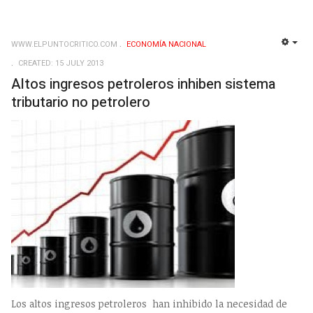
WWW.ELPUNTOCRITICO.COM
ECONOMÍ­A NACIONAL
EMP
CREATED: 15 JULY 2013
Altos ingresos petroleros inhiben sistema
tributario no petrolero
Los altos ingresos petroleros han inhibido la necesidad de