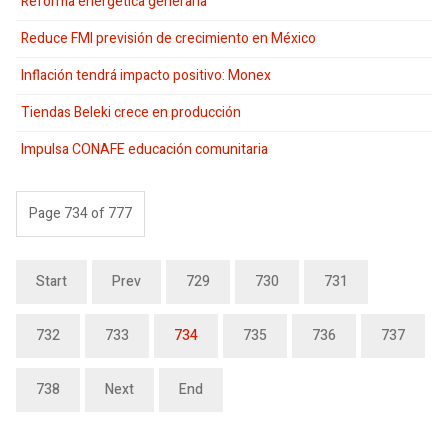
Reforma energética generaría
Reduce FMI previsión de crecimiento en México
Inflación tendrá impacto positivo: Monex
Tiendas Beleki crece en producción
Impulsa CONAFE educación comunitaria
Page 734 of 777
Start
Prev
729
730
731
732
733
734
735
736
737
738
Next
End