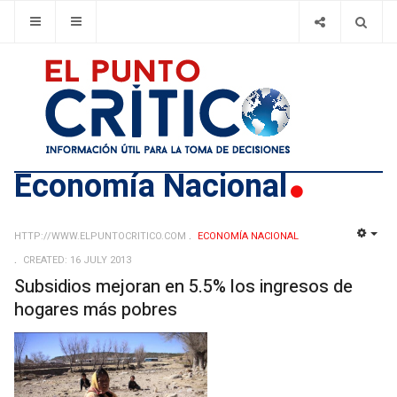
Economí­a Nacional
HTTP://WWW.ELPUNTOCRITICO.COM
ECONOMÍ­A NACIONAL
EMP
CREATED: 16 JULY 2013
Subsidios mejoran en 5.5% los ingresos de
hogares más pobres