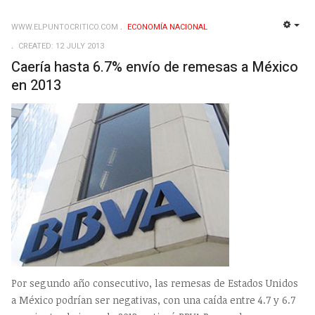
WWW.ELPUNTOCRITICO.COM
ECONOMÍ­A NACIONAL
EMP
CREATED: 12 JULY 2013
Caería hasta 6.7% envío de remesas a México
en 2013
Por segundo año consecutivo, las remesas de Estados Unidos
a México podrían ser negativas, con una caída entre 4.7 y 6.7