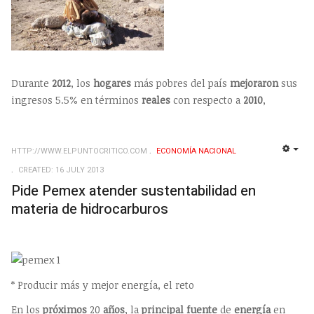
Durante
2012
, los
hogares
más pobres del país
mejoraron
sus
ingresos 5.5% en términos
reales
con respecto a
2010
,
HTTP://WWW.ELPUNTOCRITICO.COM
ECONOMÍ­A NACIONAL
EMP
CREATED: 16 JULY 2013
Pide Pemex atender sustentabilidad en
materia de hidrocarburos
* Producir más y mejor energía, el reto
En los
próximos
20
años
, la
principal
fuente
de
energía
en