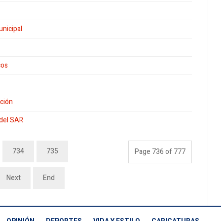
nicipal
cos
ación
 del SAR
734
735
Page 736 of 777
Next
End