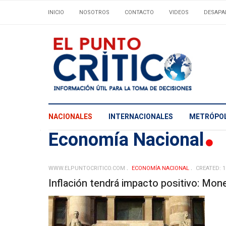
INICIO
NOSOTROS
CONTACTO
VIDEOS
DESAPA
NACIONALES
INTERNACIONALES
METRÓPOL
Economí­a Nacional
WWW.ELPUNTOCRITICO.COM
ECONOMÍ­A NACIONAL
CREATED: 1
Inflación tendrá impacto positivo: Mon