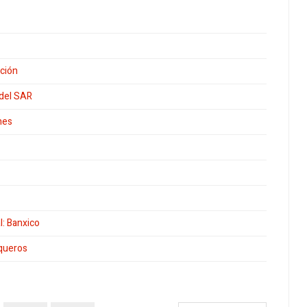
ación
 del SAR
nes
l: Banxico
queros