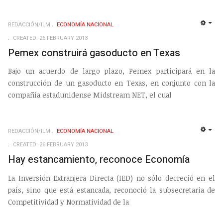
REDACCIÓN/ILM
ECONOMÍ­A NACIONAL
EMP
CREATED: 26 FEBRUARY 2013
Pemex construirá gasoducto en Texas
Bajo un acuerdo de largo plazo, Pemex participará en la
construcción de un gasoducto en Texas, en conjunto con la
compañía estadunidense Midstream NET, el cual
REDACCIÓN/ILM
ECONOMÍ­A NACIONAL
EMP
CREATED: 26 FEBRUARY 2013
Hay estancamiento, reconoce Economía
La Inversión Extranjera Directa (IED) no sólo decreció en el
país, sino que está estancada, reconoció la subsecretaria de
Competitividad y Normatividad de la