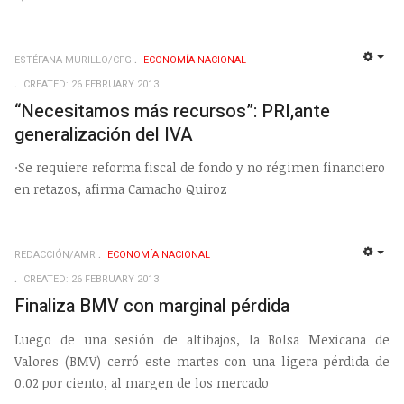
ESTÉFANA MURILLO/CFG
ECONOMÍ­A NACIONAL
EMP
CREATED: 26 FEBRUARY 2013
“Necesitamos más recursos”: PRI,ante
generalización del IVA
·Se requiere reforma fiscal de fondo y no régimen financiero
en retazos, afirma Camacho Quiroz
REDACCIÓN/AMR
ECONOMÍ­A NACIONAL
EMP
CREATED: 26 FEBRUARY 2013
Finaliza BMV con marginal pérdida
Luego de una sesión de altibajos, la Bolsa Mexicana de
Valores (BMV) cerró este martes con una ligera pérdida de
0.02 por ciento, al margen de los mercado