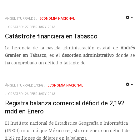
ANGEL ITURRALDE
ECONOMÍ­A NACIONAL
EMP
CREATED: 27 FEBRUARY 2013
Catástrofe financiera en Tabasco
La herencia de la pasada administración estatal de
Andrés
Granier en Tabasco
, es el
desorden administrativo
donde se
ha comprobado un déficit o faltante de
ÁNGEL ITURRALDE/CFG
ECONOMÍ­A NACIONAL
EMP
CREATED: 26 FEBRUARY 2013
Registra balanza comercial déficit de 2,192
mdd en Enero
El Instituto nacional de Estadística Geografía e Informática
(INEGI) informó que México registró en enero un déficit de
2,192 millones de dólares en la balanza