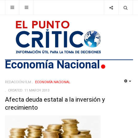
Economí­a Nacional
REDACCIÓN/ILM
ECONOMÍ­A NACIONAL
EMP
CREATED: 11 MARCH 2013
Afecta deuda estatal a la inversión y
crecimiento