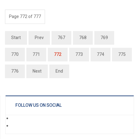
Page 772 of 777
Start
Prev
767
768
769
770
771
772
773
774
775
776
Next
End
FOLLOW US ON SOCIAL