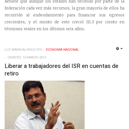
Refiere que aunque los estados han recibido por parte de la
federación cada vez más recursos, la gran mayoría de ellos ha
recurrido al endeudamiento para financiar sus egresos
crecientes, y el monto de este creció 111.3 por ciento en
términos reales en los últimos seis años.
LUZ MARÍA ALONSO/CFG
ECONOMÍ­A NACIONAL
EMP
CREATED: 10 MARCH 2013
Liberar a trabajadores del ISR en cuentas de
retiro