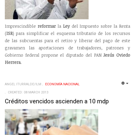
Imprescindible
reformar
la
Ley
del Impuesto sobre la Renta
(
ISR
) para simplificar el esquema tributario de los recursos
de las subcuentas para el retiro y liberar del pago de este
gravamen las aportaciones de trabajadores, patrones y
Gobierno federal propone el diputado del PAN
Jesús Oviedo
Herrera
.
ANGEL ITURRALDE/ILM
ECONOMÍ­A NACIONAL
EMP
CREATED: 08 MARCH 2013
Créditos vencidos ascienden a 10 mdp