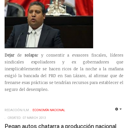
Dejar
de
solapa
r y consentir a evasores fiscales, líderes
sindicales expoliadores y ex gobernadores que
inexplicablemente se hacen ricos de la noche a la mañana
exigió la bancada del PRD en San Lázaro, al afirmar que de
frenarse esas prácticas se tendrían recursos para establecer el
seguro del desempleo.
REDACCIÓN/ILM
ECONOMÍ­A NACIONAL
EMP
CREATED: 07 MARCH 2013
Pegan autos chatarra a producción nacional