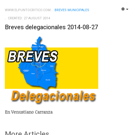
WWW.ELPUNTOCRITICO.COM
BREVES MUNICIPALES
EMP
CREATED: 27 AUGUST 2014
Breves delegacionales 2014-08-27
En Venustiano Carranza
More Articles ...