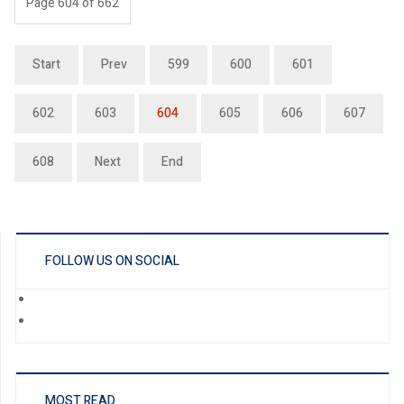
Page 604 of 662
Start
Prev
599
600
601
602
603
604
605
606
607
608
Next
End
FOLLOW US ON SOCIAL
MOST READ