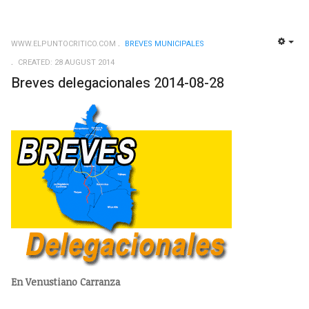
WWW.ELPUNTOCRITICO.COM
BREVES MUNICIPALES
EMP
CREATED: 28 AUGUST 2014
Breves delegacionales 2014-08-28
En Venustiano Carranza