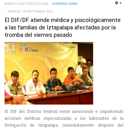
WWW.ELPUNTOCRITICO.COM
GOBIERNO CDMX
EMP
CREATED: 09 SEPTEMBER 2013
El DIF/DF atiende médica y psicológicamente
a las familias de Iztapalapa afectadas por la
tromba del viernes pasado
El DIF del Distrito Federal viene asesorando e impartiendo
acciones médicas especializadas a los habitantes de la
Delegación de Iztapalapa, inmediatamente después del