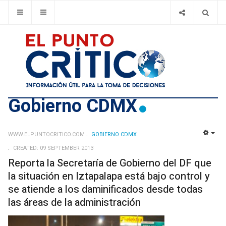
Gobierno CDMX
WWW.ELPUNTOCRITICO.COM
GOBIERNO CDMX
EMP
CREATED: 09 SEPTEMBER 2013
Reporta la Secretaría de Gobierno del DF que
la situación en Iztapalapa está bajo control y
se atiende a los daminificados desde todas
las áreas de la administración