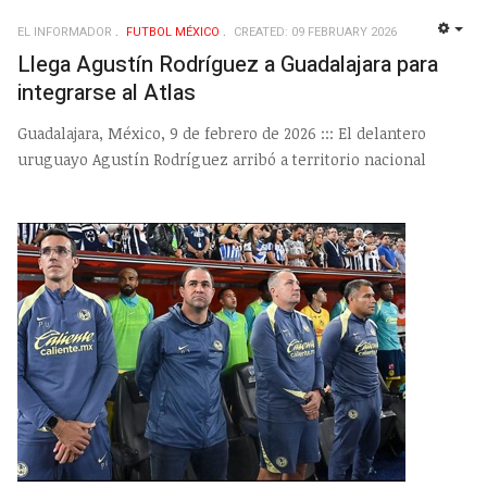
EL INFORMADOR
FUTBOL MÉXICO
CREATED: 09 FEBRUARY 2026
EMP
Llega Agustín Rodríguez a Guadalajara para
integrarse al Atlas
Guadalajara, México, 9 de febrero de 2026 ::: El delantero
uruguayo Agustín Rodríguez arribó a territorio nacional