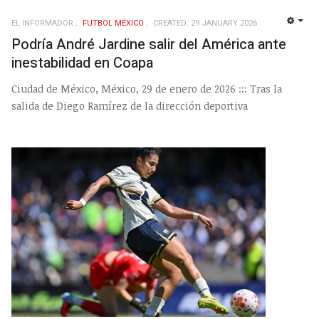
EL INFORMADOR
FUTBOL MÉXICO
CREATED: 29 JANUARY 2026
EMP
Podría André Jardine salir del América ante
inestabilidad en Coapa
Ciudad de México, México, 29 de enero de 2026 ::: Tras la
salida de Diego Ramírez de la dirección deportiva