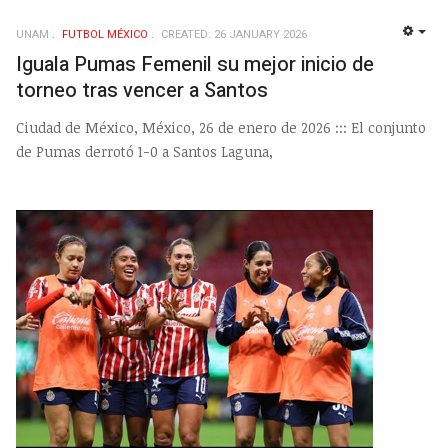
UNAM
FUTBOL MÉXICO
CREATED: 26 JANUARY 2026
EMP
Iguala Pumas Femenil su mejor inicio de
torneo tras vencer a Santos
Ciudad de México, México, 26 de enero de 2026 ::: El conjunto
de Pumas derrotó 1-0 a Santos Laguna,