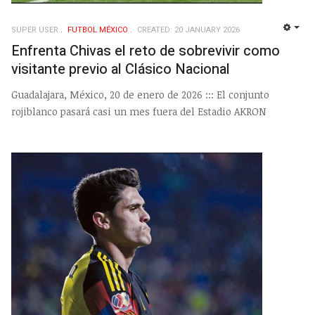
SUPER USER
FUTBOL MÉXICO
CREATED: 20 JANUARY 2026
EMP
Enfrenta Chivas el reto de sobrevivir como
visitante previo al Clásico Nacional
Guadalajara, México, 20 de enero de 2026 ::: El conjunto
rojiblanco pasará casi un mes fuera del Estadio AKRON