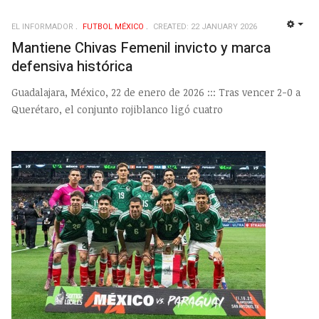
EL INFORMADOR
FUTBOL MÉXICO
CREATED: 22 JANUARY 2026
EMP
Mantiene Chivas Femenil invicto y marca
defensiva histórica
Guadalajara, México, 22 de enero de 2026 ::: Tras vencer 2-0 a
Querétaro, el conjunto rojiblanco ligó cuatro