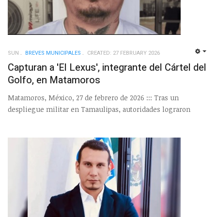
SUN
BREVES MUNICIPALES
CREATED: 27 FEBRUARY 2026
EMP
Capturan a 'El Lexus', integrante del Cártel del
Golfo, en Matamoros
Matamoros, México, 27 de febrero de 2026 ::: Tras un
despliegue militar en Tamaulipas, autoridades lograron