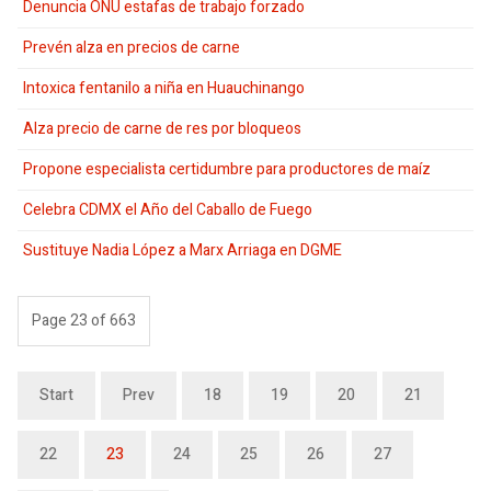
Denuncia ONU estafas de trabajo forzado
Prevén alza en precios de carne
Intoxica fentanilo a niña en Huauchinango
Alza precio de carne de res por bloqueos
Propone especialista certidumbre para productores de maíz
Celebra CDMX el Año del Caballo de Fuego
Sustituye Nadia López a Marx Arriaga en DGME
Page 23 of 663
Start
Prev
18
19
20
21
22
23
24
25
26
27