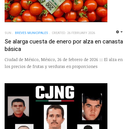
SUN
BREVES MUNICIPALES
CREATED: 26 FEBRUARY 2026
EMP
Se alarga cuesta de enero por alza en canasta
básica
Ciudad de México, México, 26 de febrero de 2026 ::: El alza en
los precios de frutas y verduras en proporciones