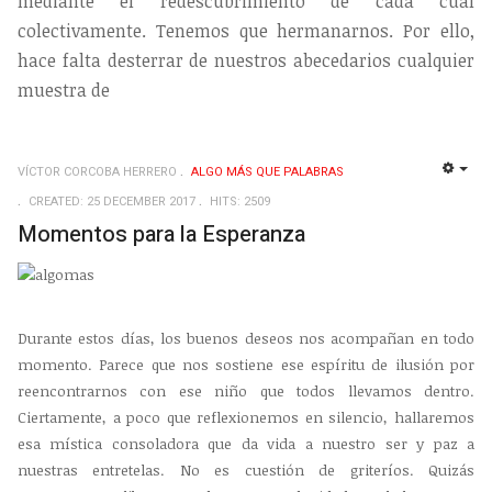
mediante el redescubrimiento de cada cual
colectivamente. Tenemos que hermanarnos. Por ello,
hace falta desterrar de nuestros abecedarios cualquier
muestra de
VÍCTOR CORCOBA HERRERO
ALGO MÁS QUE PALABRAS
EMP
CREATED: 25 DECEMBER 2017
HITS: 2509
Momentos para la Esperanza
Durante estos días, los buenos deseos nos acompañan en todo
momento. Parece que nos sostiene ese espíritu de ilusión por
reencontrarnos con ese niño que todos llevamos dentro.
Ciertamente, a poco que reflexionemos en silencio, hallaremos
esa mística consoladora que da vida a nuestro ser y paz a
nuestras entretelas. No es cuestión de griteríos. Quizás