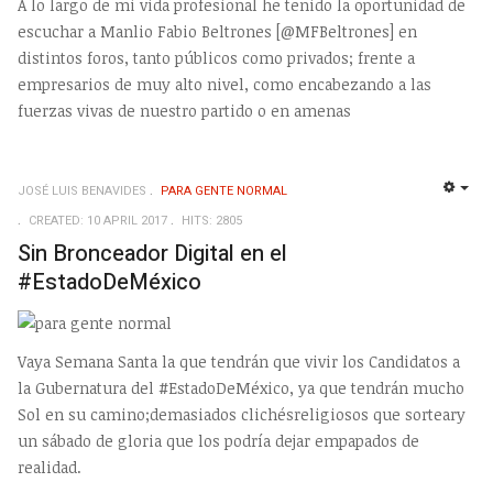
A lo largo de mi vida profesional he tenido la oportunidad de
escuchar a Manlio Fabio Beltrones [@MFBeltrones] en
distintos foros, tanto públicos como privados; frente a
empresarios de muy alto nivel, como encabezando a las
fuerzas vivas de nuestro partido o en amenas
JOSÉ LUIS BENAVIDES
PARA GENTE NORMAL
EMP
CREATED: 10 APRIL 2017
HITS: 2805
Sin Bronceador Digital en el
#EstadoDeMéxico
Vaya Semana Santa la que tendrán que vivir los Candidatos a
la Gubernatura del #EstadoDeMéxico, ya que tendrán mucho
Sol en su camino;demasiados clichésreligiosos que sorteary
un sábado de gloria que los podría dejar empapados de
realidad.