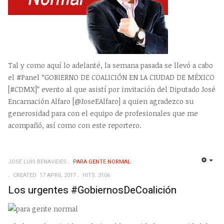
Tal y como aquí lo adelanté, la semana pasada se llevó a cabo
el #Panel “GOBIERNO DE COALICIÓN EN LA CIUDAD DE MÉXICO
[#CDMX]” evento al que asistí por invitación del Diputado José
Encarnación Alfaro [@JoseEAlfaro] a quien agradezco su
generosidad para con el equipo de profesionales que me
acompañó, así como con este reportero.
JOSÉ LUIS BENAVIDES
PARA GENTE NORMAL
EMP
CREATED: 17 APRIL 2017
HITS: 3106
Los urgentes #GobiernosDeCoalición