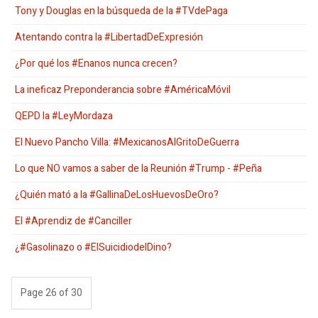
Tony y Douglas en la búsqueda de la #TVdePaga
Atentando contra la #LibertadDeExpresión
¿Por qué los #Enanos nunca crecen?
La ineficaz Preponderancia sobre #AméricaMóvil
QEPD la #LeyMordaza
El Nuevo Pancho Villa: #MexicanosAlGritoDeGuerra
Lo que NO vamos a saber de la Reunión #Trump - #Peña
¿Quién mató a la #GallinaDeLosHuevosDeOro?
El #Aprendiz de #Canciller
¿#Gasolinazo o #ElSuicidiodelDino?
Page 26 of 30