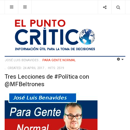
JOSÉ LUIS BENAVIDES
PARA GENTE NORMAL
EMP
CREATED: 24 APRIL 2017
HITS: 2519
Tres Lecciones de #Política con
@MFBeltrones