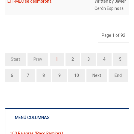
El T-MEC se desmorona
Written by Javier
Cerón Espinosa
Page 1 of 92
Start
Prev
1
2
3
4
5
6
7
8
9
10
Next
End
MENÚ COLUMNAS
100 Palabras (Paco Ramírez)