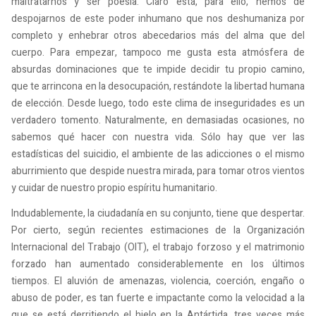
maltratarnos y ser poesía. Claro está, para ello, hemos de
despojarnos de este poder inhumano que nos deshumaniza por
completo y enhebrar otros abecedarios más del alma que del
cuerpo. Para empezar, tampoco me gusta esta atmósfera de
absurdas dominaciones que te impide decidir tu propio camino,
que te arrincona en la desocupación, restándote la libertad humana
de elección. Desde luego, todo este clima de inseguridades es un
verdadero tomento. Naturalmente, en demasiadas ocasiones, no
sabemos qué hacer con nuestra vida. Sólo hay que ver las
estadísticas del suicidio, el ambiente de las adicciones o el mismo
aburrimiento que despide nuestra mirada, para tomar otros vientos
y cuidar de nuestro propio espíritu humanitario.
Indudablemente, la ciudadanía en su conjunto, tiene que despertar.
Por cierto, según recientes estimaciones de la Organización
Internacional del Trabajo (OIT), el trabajo forzoso y el matrimonio
forzado han aumentado considerablemente en los últimos
tiempos. El aluvión de amenazas, violencia, coerción, engaño o
abuso de poder, es tan fuerte e impactante como la velocidad a la
que se está derritiendo el hielo en la Antártida, tres veces más