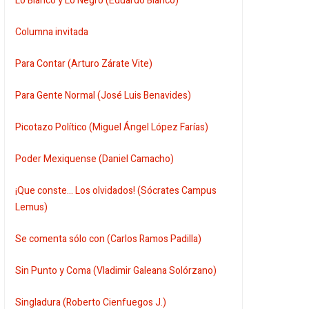
Lo Blanco y Lo Negro (Eduardo Blanco)
Columna invitada
Para Contar (Arturo Zárate Vite)
Para Gente Normal (José Luis Benavides)
Picotazo Político (Miguel Ángel López Farías)
Poder Mexiquense (Daniel Camacho)
¡Que conste... Los olvidados! (Sócrates Campus
Lemus)
Se comenta sólo con (Carlos Ramos Padilla)
Sin Punto y Coma (Vladimir Galeana Solórzano)
Singladura (Roberto Cienfuegos J.)