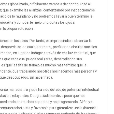
hemos globalizado, difícilmente vamos a dar continuidad al
ara; que examine las alianzas, comenzando por inspeccionarse
l vacio de lo mundano y no podremos llevar a buen término la
onocerte y conocerte mejor, no quites los ojos al
 tu propia actuación.
nes en los otros. Por tanto, es imprescindible observar la
y desprovistos de cualquier moral, prefiriendo círculos sociales
omodan, en lugar de indagar a través de esa luz espiritual, que
 es que cada cual pueda realizarse, desarrollando sus
es que la falta de trabajo es mucho más temible que la
 evidente, que trabajando nosotros nos hacemos más persona y
que desocupados, sin hacer nada.
arse mar adentro y que ha sido dotado de potencial intelectual
justas o excluyentes. Desgraciadamente, a poco que nos
ediendo en muchos aspectos y no progresando. Al fin y al
emuneración justa y favorable para garantizar una existencia