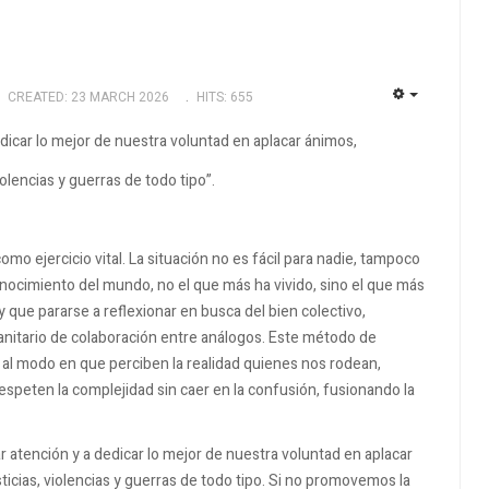
CREATED: 23 MARCH 2026
HITS: 655
EMPTY
dicar lo mejor de nuestra voluntad en aplacar ánimos,
olencias y guerras de todo tipo”.
o ejercicio vital. La situación no es fácil para nadie, tampoco
nocimiento del mundo, no el que más ha vivido, sino el que más
y que pararse a reflexionar en busca del bien colectivo,
anitario de colaboración entre análogos. Este método de
s al modo en que perciben la realidad quienes nos rodean,
peten la complejidad sin caer en la confusión, fusionando la
 atención y a dedicar lo mejor de nuestra voluntad en aplacar
icias, violencias y guerras de todo tipo. Si no promovemos la