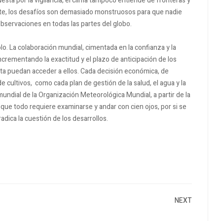
sta por la vigilancia, el clima tampoco entiende de fronteras y
nte, los desafíos son demasiado monstruosos para que nadie
observaciones en todas las partes del globo.
o. La colaboración mundial, cimentada en la confianza y la
rementando la exactitud y el plazo de anticipación de los
ta puedan acceder a ellos. Cada decisión económica, de
e cultivos, como cada plan de gestión de la salud, el agua y la
undial de la Organización Meteorológica Mundial, a partir de la
 que todo requiere examinarse y andar con cien ojos, por si se
dica la cuestión de los desarrollos.
NEXT