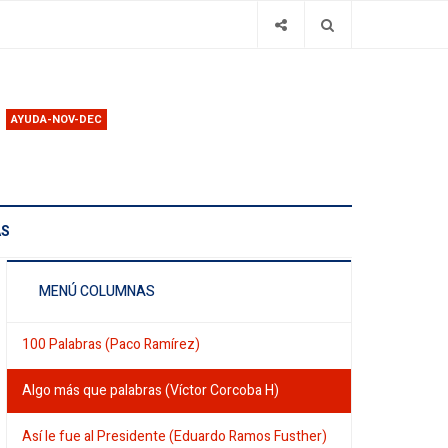
AYUDA-NOV-DEC
AS
MENÚ COLUMNAS
100 Palabras (Paco Ramírez)
Algo más que palabras (Víctor Corcoba H)
Así le fue al Presidente (Eduardo Ramos Fusther)