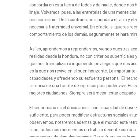
concordia en esta tierra de todos y de nadie, donde nos 
linaje. Volvamos, pues, a las entretelas de una mente cl
uno así mismo. De lo contrario, nos inundará el vicio y e
necesaria fraternidad universal. En efecto, si quieres rec
comportamiento de los demás, seguramente te hará mirar
Así es, aprendemos a reprendernos, viendo nuestras accio
realidad desde la hondura, no con criterios superficiales 
que nos tranquilizan o inquiriendo privilegios que nos ac
es la que nos revive en el buen horizonte. Lo importante
capacidades y ofreciendo su esfuerzo personal. El hecho 
carencia de una fuente de ingresos para poder vivir. Es
mejores ciudadanos. Siempre será mejor, estar ocupado 
El ser humano es el único animal con capacidad de observ
suficiente, para poder modificar estructuras sociales in
observemos, notaremos además que el mundo está retroc
cabo, todos nos merecemos un trabajo decente con una r