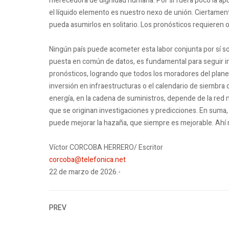
merecedora de dignidad humana. Por si fuera poco la apue
el líquido elemento es nuestro nexo de unión. Ciertame
pueda asumirlos en solitario. Los pronósticos requieren 
Ningún país puede acometer esta labor conjunta por sí sol
puesta en común de datos, es fundamental para seguir inc
pronósticos, logrando que todos los moradores del plane
inversión en infraestructuras o el calendario de siembra d
energía, en la cadena de suministros, depende de la red m
que se originan investigaciones y predicciones. En suma,
puede mejorar la hazaña, que siempre es mejorable. Ahí ra
Víctor CORCOBA HERRERO/ Escritor
corcoba@telefonica.net
22 de marzo de 2026.-
PREV