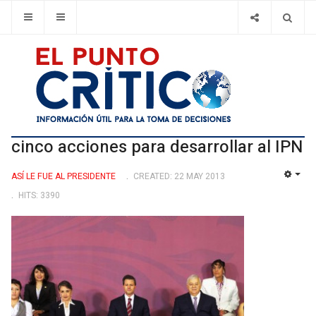
cinco acciones para desarrollar al IPN
ASÍ­ LE FUE AL PRESIDENTE
CREATED: 22 MAY 2013
EMP
HITS: 3390