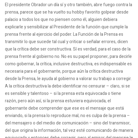
El presidente Obrador un día sí y otro también, abre fuego contra la
prensa, parece que se ha vuelto su hobby favorito golpear desde
palacio a todos los que no piensen como él, alguien debiera
explicarle y sensibilizar al Presidente de la función que cumple la
prensa frente al ejercicio del poder. La Función de la Prensa es
transmitir lo que sucede tal cual y criticar o señalar errores, dicen
que la crítica debe ser constructiva. Sí es verdad, para el caso de la
prensa frente al gobierno no. No es su papel proponer, para decirle
como gobernar, la crítica, inclusive destructiva, es indispensable es
necesaria para el gobernante, porque aún la crítica destructiva
desde la Prensa, le ayuda al gobierno a valorar su trabajo a corregir.
A la crítica destructiva la debe identificar no censurar – claro, si se
es sensible y talentoso – si la prensa esta equivocada o tiene
razón, pero aún así, si la prensa estuviera equivocada, el
gobernante debe comprender que ese es el mensaje que está
enviando, si la prensa lo reproduce mal, no es culpa de la prensa –
del mensajero o del medio de comunicación – sino del transmisor,
del que origina la información, tal vez esté comunicando de manera
equivocada y entonces debe corregir, pero al emisor del mensaje le