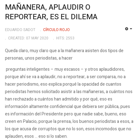
MAÑANERA, APLAUDIR O
REPORTEAR, ES EL DILEMA
EDUARDO SADOT
CÍRCULO ROJO
EMP
CREATED: 07 MAY 2020
HITS: 2553
Queda claro, muy claro que a la mañanera asisten dos tipos de
personas, unos periodistas, a hacer
preguntas inteligentes – muy escasos – y otros aplaudidores,
porque ahí se va a aplaudir, no a reportear, a ser comparsa, no a
hacer periodismo, eso explica porqué la opacidad de cuantos
periodistas hemos solicitado asistir a las mañaneras, a cuántos nos
han rechazado a cuántos han admitido y por qué, eso es
información altamente confidencial que debiera ser pública, pues
es información del Presidente pero que nadie sabe, bueno, eso
creen en Palacio, porque la prensa, los buenos periodistas a esos, a
los que acusa de corruptos que no lo son, esos incomodos que no
aplauden, esos … eso si lo saben.