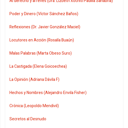
Al derecho y al revés (Dra. Lizbeth Xóchitl Padilla Sanabria)
Poder y Dinero (Víctor Sánchez Baños)
Reflexiones (Dr. Javier González Maciel)
Locutores en Acción (Rosalía Buaún)
Malas Palabras (Marta Obeso Suro)
La Castigada (Elena Goicoechea)
La Opinión (Adriana Dávila F)
Hechos y Nombres (Alejandro Envila Fisher)
Crónica (Leopoldo Mendivil)
Secretos al Desnudo