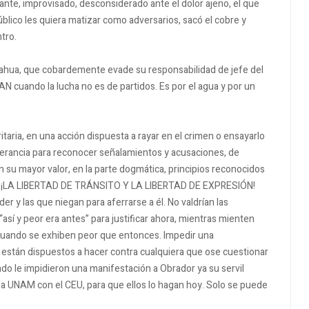
ante, improvisado, desconsiderado ante el dolor ajeno, el que
ico les quiera matizar como adversarios, sacó el cobre y
ntro.
uahua, que cobardemente evade su responsabilidad de jefe del
AN cuando la lucha no es de partidos.
Es por el agua y por un
aria, en una acción dispuesta a rayar en el crimen o ensayarlo
olerancia para reconocer señalamientos y acusaciones, de
n su mayor valor, en la parte dogmática, principios reconocidos
os ¡LA LIBERTAD DE TRÁNSITO Y LA LIBERTAD DE EXPRESIÓN!
der y las que niegan para aferrarse a él.
No valdrían las
“así y peor era antes” para justificar ahora, mientras mienten
 cuando se exhiben peor que entonces. Impedir una
 están dispuestos a hacer contra cualquiera que ose cuestionar
ándo le impidieron una manifestación a Obrador ya su servil
a UNAM con el CEU, para que ellos lo hagan hoy.
Solo se puede