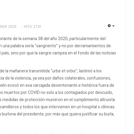
MBER 2020
HITS: 2741
EMPTY
onstante de la semana 38 del año 2020, particularmente del
en una palabra sería “sangriento” y no por derramamientos de
aís, sino por que la sangre campea en el fondo de las noticias
e la mañanera transmitida “urbe et orbis”, lastimó a los
 de la violencia, ya sea por daños colaterales, confusiones,
ambién evocó en esa carcajada desentonante e histérica fuera de
los muertos por COVID no solo a los contagiados por descuido,
es medidas de protección murieron en el cumplimiento altruista
amilleros y todos los que intervienen en un hospital o clínicas.
 burlona del presidente, por más que quiera justificar su burla,