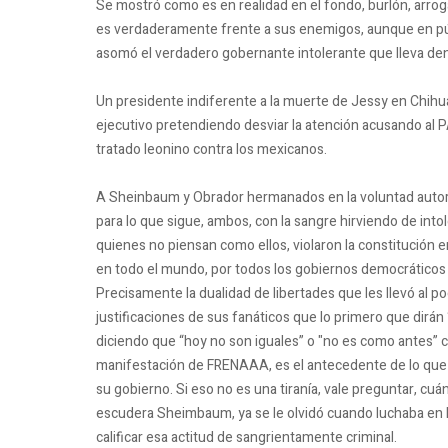
Se mostró como es en realidad en el fondo, burlón, arrog
es verdaderamente frente a sus enemigos, aunque en públ
asomó el verdadero gobernante intolerante que lleva de
Un presidente indiferente a la muerte de Jessy en Chih
ejecutivo pretendiendo desviar la atención acusando al P
tratado leonino contra los mexicanos.
A Sheinbaum y Obrador hermanados en la voluntad autorit
para lo que sigue, ambos, con la sangre hirviendo de int
quienes no piensan como ellos, violaron la constitución e
en todo el mundo, por todos los gobiernos democrátic
Precisamente la dualidad de libertades que les llevó al po
justificaciones de sus fanáticos que lo primero que dirán 
diciendo que “hoy no son iguales” o "no es como antes”
manifestación de FRENAAA,
es el antecedente de lo que
su gobierno.
Si eso no es una tiranía, vale preguntar, cu
escudera Sheimbaum, ya se le olvidó cuando luchaba en l
calificar esa actitud de sangrientamente criminal.