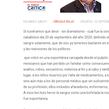
EDUARDO SADOT
CÍRCULO ROJO
CREATED: 25 SEPTE
Si tuviéramos que decir - sin dramatismo - cual fue la c
cabalístico día 20 de septiembre del año 2020, definido 
sangre solamente, que de eso ya tenemos bastante en el p
y las reacciones de los políticos.
que volcó en una espontánea carcajada desde el pulpito d
mexicanos que han perdido un familiar como consecuencia
asaltos, robos, secuestros, violencia al fin y al cabo y t
lugar, a los niños muertos por falta de medicamentos, a 
sino aún más a los de personal médico que sin suficient
de su profesión, ellos incluidos afanadores, enfermeros, c
A esos les hizo hervir la sangre como una bofetada la riza
fue espontanea,