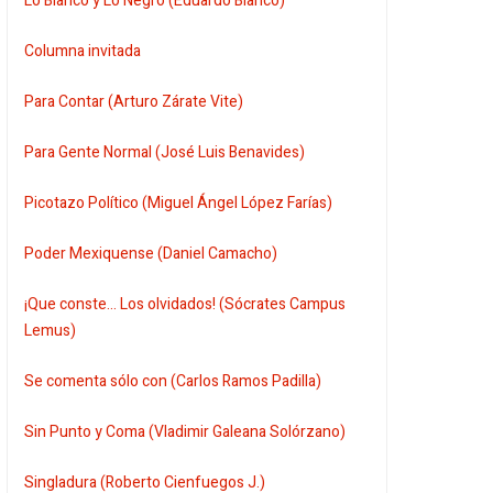
Lo Blanco y Lo Negro (Eduardo Blanco)
Columna invitada
Para Contar (Arturo Zárate Vite)
Para Gente Normal (José Luis Benavides)
Picotazo Político (Miguel Ángel López Farías)
Poder Mexiquense (Daniel Camacho)
¡Que conste... Los olvidados! (Sócrates Campus
Lemus)
Se comenta sólo con (Carlos Ramos Padilla)
Sin Punto y Coma (Vladimir Galeana Solórzano)
Singladura (Roberto Cienfuegos J.)