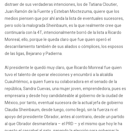
distraer de sus verdaderas intenciones, los de Tatiana Cloutier,
Juan Ramón de la Fuente y Esteban Moctezuma, quiere que los
medios piensen que por ahí anda la lista de eventuales sucesores,
pero solo la malograda Sheinbaum, es la que realmente cree que
continuaría con la 4T, intencionalmente borró de la lista a Ricardo
Monreal, ello, porque le queda claro que fue quien operó el
descarrilamiento también de sus aliados o cómplices, los esposos
de las ligas, Bejarano y Padierna.
Al presidente le quedó muy claro, que Ricardo Monreal fue quien
tuvo el talento de operar elecciones y encumbró a la alcaldía
Cuauhtémoc, a quien fuera su colaboradora en el senado de la
república, Sandra Cuevas, una mujer joven, emprendedora, pues es
empresaria y desde hoy candidateable al gobierno de la ciudad de
México, por tanto, eventual sucesora de la actual jefa de gobierno
Claudia Sheinbaum, desde luego, como llegó, sin la fuerza ni el
apoyo del presidente Obrador, antes al contrario, desde un partido
al que Obrador desmantelara – el PRD – y el mismo que hoy le ha
puesto el cascabel al gato, ganando la elección para gobernar la