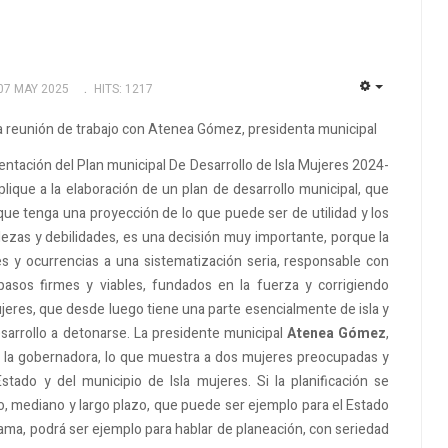
07 MAY 2025
HITS: 1217
EMPTY
na reunión de trabajo con Atenea Gómez, presidenta municipal
esentación del Plan municipal De Desarrollo de Isla Mujeres 2024-
ique a la elaboración de un plan de desarrollo municipal, que
que tenga una proyección de lo que puede ser de utilidad y los
ezas y debilidades, es una decisión muy importante, porque la
es y ocurrencias a una sistematización seria, responsable con
s pasos firmes y viables, fundados en la fuerza y corrigiendo
jeres, que desde luego tiene una parte esencialmente de isla y
sarrollo a detonarse. La presidente municipal
Atenea Gómez
,
 la gobernadora, lo que muestra a dos mujeres preocupadas y
tado y del municipio de Isla mujeres. Si la planificación se
, mediano y largo plazo, que puede ser ejemplo para el Estado
ama, podrá ser ejemplo para hablar de planeación, con seriedad