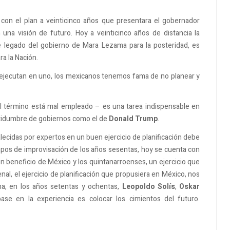
n con el plan a veinticinco años que presentara el gobernador
na visión de futuro. Hoy a veinticinco años de distancia la
e legado del gobierno de Mara Lezama para la posteridad, es
ra la Nación.
 ejecutan en uno, los mexicanos tenemos fama de no planear y
 el término está mal empleado – es una tarea indispensable en
rtidumbre de gobiernos como el de
Donald Trump
.
alecidas por expertos en un buen ejercicio de planificación debe
mpos de improvisación de los años sesentas, hoy se cuenta con
n beneficio de México y los quintanarroenses, un ejercicio que
nal, el ejercicio de planificación que propusiera en México, nos
ma, en los años setentas y ochentas,
Leopoldo Solís
,
Oskar
ase en la experiencia es colocar los cimientos del futuro.