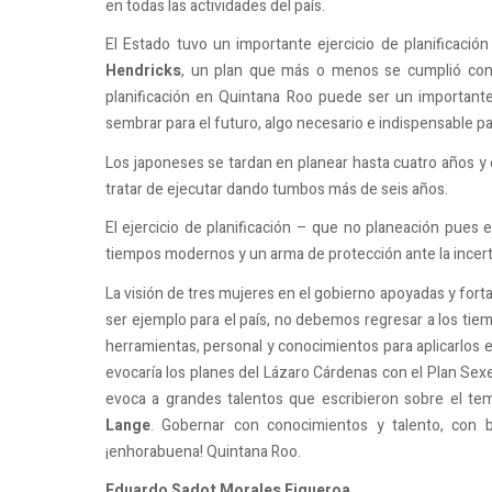
en todas las actividades del país.
El Estado tuvo un importante ejercicio de planificació
Hendricks
, un plan que más o menos se cumplió con u
planificación en Quintana Roo puede ser un important
sembrar para el futuro, algo necesario e indispensable pa
Los japoneses se tardan en planear hasta cuatro años y
tratar de ejecutar dando tumbos más de seis años.
El ejercicio de planificación – que no planeación pues
tiempos modernos y un arma de protección ante la ince
La visión de tres mujeres en el gobierno apoyadas y fort
ser ejemplo para el país, no debemos regresar a los tie
herramientas, personal y conocimientos para aplicarlos e
evocaría los planes del Lázaro Cárdenas con el Plan Sexe
evoca a grandes talentos que escribieron sobre el te
Lange
. Gobernar con conocimientos y talento, con b
¡enhorabuena! Quintana Roo.
Eduardo Sadot Morales Figueroa