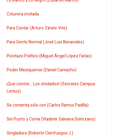
Lo Blanco y Lo Negro (Eduardo Blanco)
Columna invitada
Para Contar (Arturo Zárate Vite)
Para Gente Normal (José Luis Benavides)
Picotazo Político (Miguel Ángel López Farías)
Poder Mexiquense (Daniel Camacho)
¡Que conste... Los olvidados! (Sócrates Campus
Lemus)
Se comenta sólo con (Carlos Ramos Padilla)
Sin Punto y Coma (Vladimir Galeana Solórzano)
Singladura (Roberto Cienfuegos J.)