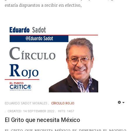
estaría dispuestos a recibir en efectivo,
EDUARDO SADOT MORALES
CÍRCULO ROJO
EMP
CREATED: 14 SEPTEMBER 2022
HITS: 1457
El Grito que necesita México
EL GRITO QUE NECESITA MÉXICO ES DENUNCIAR EL MODELO