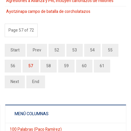
Agresiones a Alianza y PRI, incluyen cañonazos de millones
Ayotzinapa campo de batalla de corcholatazos
Page 57 of 72
Start
Prev
52
53
54
55
56
57
58
59
60
61
Next
End
MENÚ COLUMNAS
100 Palabras (Paco Ramírez)