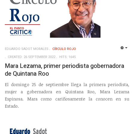
EDUARDO SADOT MORALES
CÍRCULO ROJO
EMP
CREATED: 26 SEPTEMBER 2022
HITS: 1645
Mara Lezama, primer periodista gobernadora
de Quintana Roo
El domingo 25 de septiembre llega la primera periodista,
mujer a gobernadora en Quintana Roo, Mara Lezama
Espinosa. Mara como cariñosamente la conocen en su
Estado.