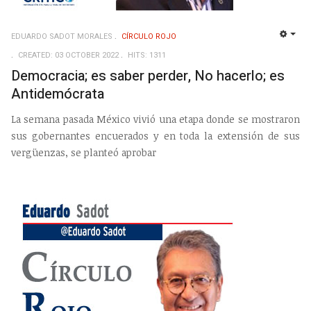
EDUARDO SADOT MORALES
CÍRCULO ROJO
EMP
CREATED: 03 OCTOBER 2022
HITS: 1311
Democracia; es saber perder, No hacerlo; es
Antidemócrata
La semana pasada México vivió una etapa donde se mostraron
sus gobernantes encuerados y en toda la extensión de sus
vergüenzas, se planteó aprobar