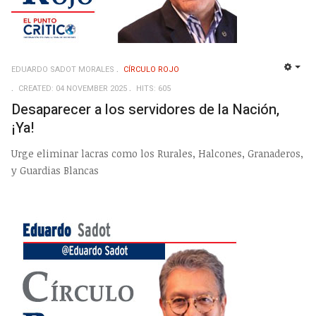
EDUARDO SADOT MORALES
CÍRCULO ROJO
EMP
CREATED: 04 NOVEMBER 2025
HITS: 605
Desaparecer a los servidores de la Nación,
¡Ya!
Urge eliminar lacras como los Rurales, Halcones, Granaderos,
y Guardias Blancas