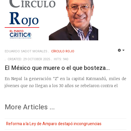
EDUARDO SADOT MORALES
CÍRCULO ROJO
EMP
CREATED: 29 OCTOBER 2025
HITS: 940
El México que muere o el que bosteza...
En Nepal la generación “Z” en la capital Katmandú, miles de
jóvenes que no llegan a los 30 años se rebelaron contra el
More Articles ...
Reforma a la Ley de Amparo destapó incongruencias