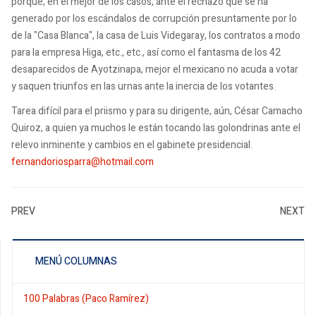
porque, en el mejor de los casos, ante el rechazo que se ha
generado por los escándalos de corrupción presuntamente por lo
de la "Casa Blanca", la casa de Luis Videgaray, los contratos a modo
para la empresa Higa, etc., etc., así como el fantasma de los 42
desaparecidos de Ayotzinapa, mejor el mexicano no acuda a votar
y saquen triunfos en las urnas ante la inercia de los votantes.
Tarea difícil para el priismo y para su dirigente, aún, César Camacho
Quiroz, a quien ya muchos le están tocando las golondrinas ante el
relevo inminente y cambios en el gabinete presidencial.
fernandoriosparra@hotmail.com
PREV
NEXT
MENÚ COLUMNAS
100 Palabras (Paco Ramírez)