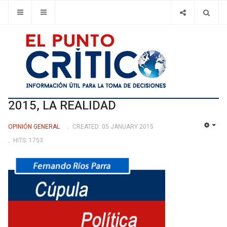
2015, LA REALIDAD
OPINIÓN GENERAL
CREATED: 05 JANUARY 2015
EMP
HITS: 1753