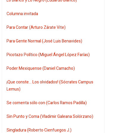
Lo Blanco y Lo Negro (Eduardo Blanco)
Columna invitada
Para Contar (Arturo Zárate Vite)
Para Gente Normal (José Luis Benavides)
Picotazo Político (Miguel Ángel López Farías)
Poder Mexiquense (Daniel Camacho)
¡Que conste... Los olvidados! (Sócrates Campus
Lemus)
Se comenta sólo con (Carlos Ramos Padilla)
Sin Punto y Coma (Vladimir Galeana Solórzano)
Singladura (Roberto Cienfuegos J.)