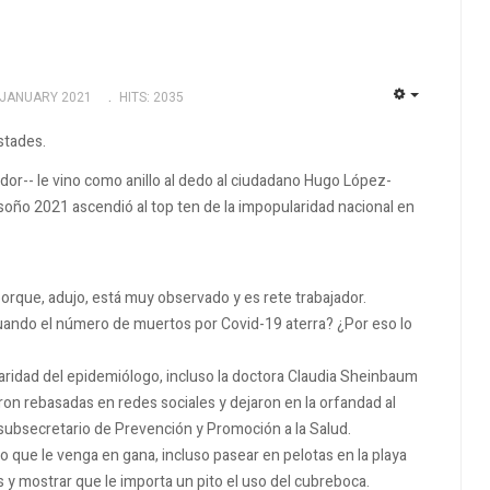
 JANUARY 2021
HITS: 2035
EMPTY
stades.
dor-- le vino como anillo al dedo al ciudadano Hugo López-
bisoño 2021 ascendió al top ten de la impopularidad nacional en
porque, adujo, está muy observado y es rete trabajador.
cuando el número de muertos por Covid-19 aterra?
¿Por eso lo
laridad del epidemiólogo, incluso la doctora Claudia Sheinbaum
on rebasadas en redes sociales y dejaron en la orfandad al
subsecretario de Prevención y Promoción a la Salud.
lo que le venga en gana, incluso pasear en pelotas en la playa
s y mostrar que le importa un pito el uso del cubreboca.