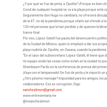
¿Y por qué se fue de pinta, a Zipolite?
¡Porque es bien c
Covid de cualquier hospital se va a la playa porque está 
Seguramente don Hugo no cambiará, no ofrecerá disculpa
de la 4T, no de la pandemia porque citarlo así ofende a lo
120 mil personas que la han perdido y de quienes la libra
trance final.
Por eso, López-Gatell fue pauta del desencuentro polític
de la Ciudad de México, quien lo emplazó a dar sus propi
playa nudista de Zipolite, en Oaxaca, cuando la pandemia 
“En el caso del subsecretario López-Gatell, él tiene que d
mi equipo están las cosas como están en la ciudad no po
Sheinbaum Pardo en la conferencia de prensa del primer
¡Vaya con el lampareado!
Se fue de pinta y le importó un
¿Otro pésimo mensaje?
Impunidad para los amigos, los p
colaboradores.
Eso es corrupción.
Digo.
sanchezlimon@gmail.com
www.entresemana.mx
@msanchezlimon