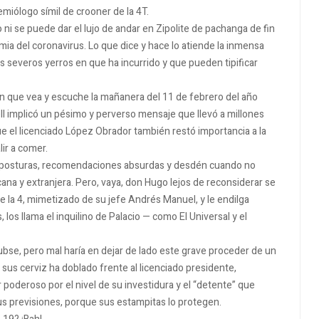
miólogo símil de crooner de la 4T.
 ni se puede dar el lujo de andar en Zipolite de pachanga de fin
mia del coronavirus.
Lo que dice y hace lo atiende la inmensa
s severos yerros en que ha incurrido y que pueden tipificar
en que vea y escuche la mañanera del 11 de febrero del año
 implicó un pésimo y perverso mensaje que llevó a millones
e el licenciado López Obrador también restó importancia a la
lir a comer.
as posturas, recomendaciones absurdas y desdén cuando no
cana y extranjera.
Pero, vaya, don Hugo lejos de reconsiderar se
 la 4, mimetizado de su jefe Andrés Manuel, y le endilga
los llama el inquilino de Palacio — como El Universal y el
ubse, pero mal haría en dejar de lado este grave proceder de un
sus cerviz ha doblado frente al licenciado presidente,
poderoso por el nivel de su investidura y el “detente” que
us previsiones, porque sus estampitas lo protegen.