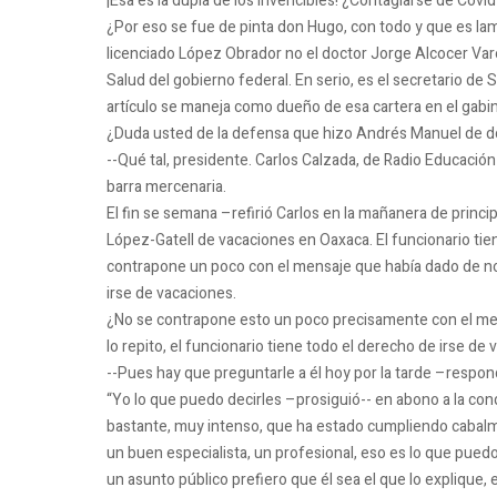
¡Esa es la dupla de los invencibles!
¿Contagiarse de Covi
¿Por eso se fue de pinta don Hugo, con todo y que es l
licenciado López Obrador no el doctor Jorge Alcocer Vare
Salud del gobierno federal.
En serio, es el secretario de
artículo se maneja como dueño de esa cartera en el gabin
¿Duda usted de la defensa que hizo Andrés Manuel de 
--Qué tal, presidente.
Carlos Calzada, de Radio Educación 
barra mercenaria.
El fin se semana –refirió Carlos en la mañanera de princi
López-Gatell de vacaciones en Oaxaca.
El funcionario ti
contrapone un poco con el mensaje que había dado de no m
irse de vacaciones.
¿No se contrapone esto un poco precisamente con el me
lo repito, el funcionario tiene todo el derecho de irse de
--Pues hay que preguntarle a él hoy por la tarde –respond
“Yo lo que puedo decirles –prosiguió-- en abono a la con
bastante, muy intenso, que ha estado cumpliendo cabal
un buen especialista, un profesional, eso es lo que pue
un asunto público prefiero que él sea el que lo explique, 