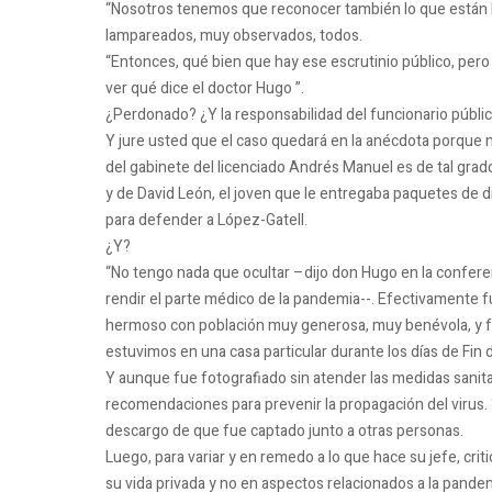
“Nosotros tenemos que reconocer también lo que están h
lampareados, muy observados, todos.
“Entonces, qué bien que hay ese escrutinio público, pero
ver qué dice el doctor Hugo ”.
¿Perdonado?
¿Y la responsabilidad del funcionario públi
Y jure usted que el caso quedará en la anécdota porque 
del gabinete del licenciado Andrés Manuel es de tal gra
y de David León, el joven que le entregaba paquetes de
para defender a López-Gatell.
¿Y?
“No tengo nada que ocultar –dijo don Hugo en la conferen
rendir el parte médico de la pandemia--.
Efectivamente fui
hermoso con población muy generosa, muy benévola, y fui
estuvimos en una casa particular durante los días de Fin 
Y aunque fue fotografiado sin atender las medidas sanita
recomendaciones para prevenir la propagación del virus.
descargo de que fue captado junto a otras personas.
Luego, para variar y en remedo a lo que hace su jefe, c
su vida privada y no en aspectos relacionados a la pand