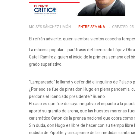
MOISÉS SÁNCHEZ LIMÓN
ENTRE SEMANA
CREATED: 05
El refrán advierte: quien siembra vientos cosecha tempe
La máxima popular --paráfrasis del licenciado López Obra
Gatell Ramírez, quien al inicio de la primera semana del 
grado superlativo.
“Lampareado” lo llamó y defendió el inquilino de Palacio 
¿Por eso se fue de pinta don Hugo en plena pandemia, 
perdona el licenciado presidente?
Bueno.
El caso es que fue de suyo negativo el impacto a la popu
aportó su granito de arena, que las huestes morenas fuer
carismático Catón de la prensa nacional que cobra como 
Sin duda, don Hugo es libre de hacer con su tiempo libre 
nudista de Zipolite y carcajearse de las medidas sanitaria