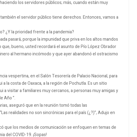
aciendo los servidores públicos;
más, cuando están muy
 también el servidor público tiene derechos.
Entonces, vamos a
co?
¿Y la prioridad frente a la pandemia?
nada pasará, porque la impunidad que priva en los altos mandos
do que, bueno, usted recordará el asunto de Pío López Obrador
 dinero al hermano incómodo y que ayer abandonó el ostracismo
cia vespertina, en el Salón Tesorería de Palacio Nacional, para
 a la costa de Oaxaca, a la región de Pochutla.
Es un sitio
 a visitar a familiares muy cercanos, a personas muy amigas y
de Año ”.
rias, aseguró que en la reunión tomó todas las
“Las realidades no son sincrónicas para el país (¿?)”, Adujo en
riticó que los medios de comunicación se enfoquen en temas de
emia del COVID-19.
¡Sopas!