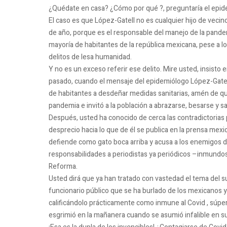
¿Quédate en casa?
¿Cómo por qué ?, preguntaría el epide
El caso es que López-Gatell no es cualquier hijo de vecino
de año, porque es el responsable del manejo de la pande
mayoría de habitantes de la república mexicana, pese a lo
delitos de lesa humanidad.
Y no es un exceso referir ese delito.
Mire usted, insisto 
pasado, cuando el mensaje del epidemiólogo López-Gatell
de habitantes a desdeñar medidas sanitarias, amén de qu
pandemia e invitó a la población a abrazarse, besarse y sa
Después, usted ha conocido de cerca las contradictori
desprecio hacia lo que de él se publica en la prensa mexi
defiende como gato boca arriba y acusa a los enemigos de
responsabilidades a periodistas ya periódicos –inmundos, 
Reforma.
Usted dirá que ya han tratado con vastedad el tema del s
funcionario público que se ha burlado de los mexicanos y 
calificándolo prácticamente como inmune al Covid , súper 
esgrimió en la mañanera cuando se asumió infalible en s