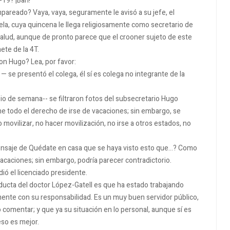
d-19?
¡Bah!
ampareado?
Vaya, vaya, seguramente le avisó a su jefe, el
la, cuya quincena le llega religiosamente como secretario de
 Salud, aunque de pronto parece que el crooner sujeto de este
ete de la 4T.
don Hugo?
Lea, por favor:
— se presentó el colega, él sí es colega no integrante de la
pio de semana-- se filtraron fotos del subsecretario Hugo
ene todo el derecho de irse de vacaciones;
sin embargo, se
ovilizar, no hacer movilización, no irse a otros estados, no
nsaje de Quédate en casa que se haya visto esto que…?
Como
 vacaciones;
sin embargo, podría parecer contradictorio.
ió el licenciado presidente.
ducta del doctor López-Gatell es que ha estado trabajando
mente con su responsabilidad.
Es un muy buen servidor público,
do comentar;
y que ya su situación en lo personal, aunque sí es
eso es mejor.