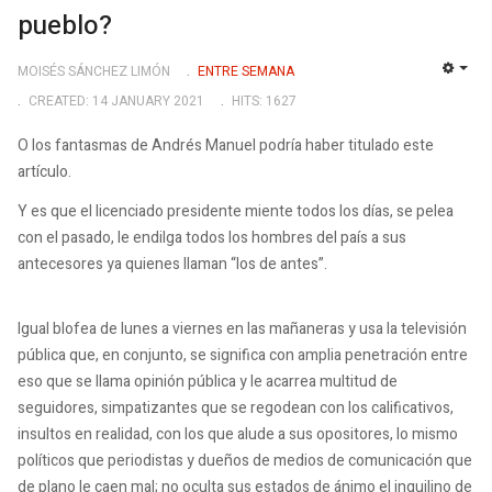
pueblo?
MOISÉS SÁNCHEZ LIMÓN
ENTRE SEMANA
EMP
CREATED: 14 JANUARY 2021
HITS: 1627
O los fantasmas de Andrés Manuel podría haber titulado este
artículo.
Y es que el licenciado presidente miente todos los días, se pelea
con el pasado, le endilga todos los hombres del país a sus
antecesores ya quienes llaman “los de antes”.
Igual blofea de lunes a viernes en las mañaneras y usa la televisión
pública que, en conjunto, se significa con amplia penetración entre
eso que se llama opinión pública y le acarrea multitud de
seguidores, simpatizantes que se regodean con los calificativos,
insultos en realidad, con los que alude a sus opositores, lo mismo
políticos que periodistas y dueños de medios de comunicación que
de plano le caen mal;
no oculta sus estados de ánimo el inquilino de