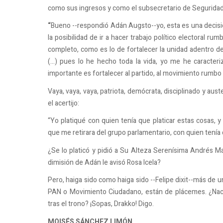
como sus ingresos y como el subsecretario de Seguridad
“
Bueno --respondió Adán Augsto--yo, esta es una decisi
la posibilidad de ir a hacer trabajo político electoral 
completo, como es lo de fortalecer la unidad adentro d
(…) pues lo he hecho toda la vida, yo me he caracteri
importante es fortalecer al partido, al movimiento rumbo 
Vaya, vaya, vaya, patriota, demócrata, disciplinado y au
el acertijo:
“Yo platiqué con quien tenía que platicar estas cosas, 
que me retirara del grupo parlamentario, con quien tenía 
¿Se lo platicó y pidió a Su Alteza Serenísima Andrés M
dimisión de Adán le avisó Rosa Icela?
Pero, haiga sido como haiga sido --Felipe dixit--más de 
PAN o Movimiento Ciudadano, están de plácemes. ¿Nacho
tras el trono? ¡Sopas, Drakko! Digo.
MOISÉS SÁNCHEZ LIMÓN