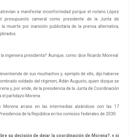
 atrevían a manifestar inconformidad porque el notario López
 el presupuesto cameral como presidente de la Junta de
a muerte por inanición publicitaria de la prensa alternativa,
iplinados.
a la ingeniera presidenta? Aunque, como dice Ricardo Monreal:
 desentiende de sus muchachos y, ejemplo de ello, dijo haberse
tonombrado soldado del régimen, Adán Augusto, quien dizque se
rena y, por ende, de la presidencia de la Junta de Coordinación
ra el partidazo Morena.
e Morena arrase en las intermedias alzándose con las 17
Presidencia de la República en los comicios federales de 2030.
re su decisión de dejar la coordinación de Morena?, y si