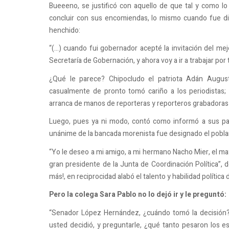
Bueeeno, se justificó con aquello de que tal y como lo 
concluir con sus encomiendas, lo mismo cuando fue di
henchido:
“(…) cuando fui gobernador acepté la invitación del mej
Secretaría de Gobernación, y ahora voy a ir a trabajar por 
¿Qué le parece? Chipocludo el patriota Adán Augus
casualmente de pronto tomó cariño a los periodistas;
arranca de manos de reporteras y reporteros grabadoras y
Luego, pues ya ni modo, contó como informó a sus par
unánime de la bancada morenista fue designado el pobla
“Yo le deseo a mi amigo, a mi hermano Nacho Mier, el ma
gran presidente de la Junta de Coordinación Política”, d
más!, en reciprocidad alabó el talento y habilidad política
Pero la colega Sara Pablo no lo dejó ir y le preguntó:
“Senador López Hernández, ¿cuándo tomó la decisión? S
usted decidió, y preguntarle, ¿qué tanto pesaron los e