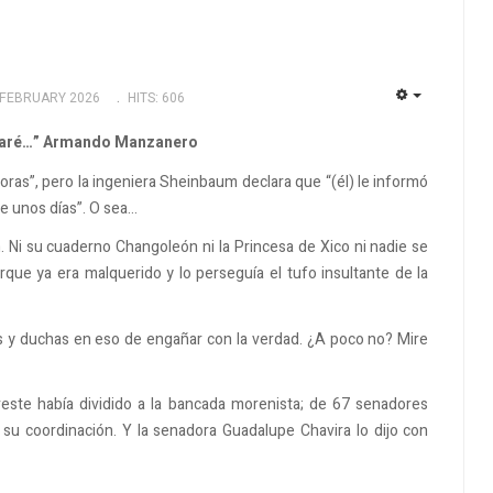
 FEBRUARY 2026
HITS: 606
EMPTY
peraré…” Armando Manzanero
oras”, pero la ingeniera Sheinbaum declara que “(él) le informó
ce unos días”. O sea…
 Ni su cuaderno Changoleón ni la Princesa de Xico ni nadie se
que ya era malquerido y lo perseguía el tufo insultante de la
s y duchas en eso de engañar con la verdad. ¿A poco no? Mire
reste había dividido a la bancada morenista; de 67 senadores
u coordinación. Y la senadora Guadalupe Chavira lo dijo con