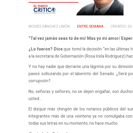
MOISÉS SÁNCHEZ LIMÓN
ENTRE SEMANA
CREATED: 03
“Tal vez jamás seas tú de mí/ Mas yo mi amor/ Es
¿Lo fueron? Dice
que tomó la decisión “en las últimas h
a la secretaria de Gobernación (Rosa Icela Rodríguez) ha
Y no hay nadie que derrame una lágrima por su dimisión.
paseó sollozando por el laberinto del Senado. ¿Será por
corrupción?
No, señoras y señores, no se dejen engañar, son ducho
usted…
El dizque más chingón de los notarios públicos del su
integrantes más de una veintena ya no comulgaba con s
todas sus letras en su momento; no hace mucho.