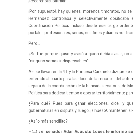
¡Recórcholis, Batman!
¡Por supuesto!, hay quienes, morenos timoratos, no se
Hernández controlaba y selectivamente dosificaba
Coordinación Política; incluso desde ese cargo ordenó l
portales profesionales, serios, no afines y diarios no disc
Pero…
¿Se fue porque quiso y avisó a quien debía avisar, no 
“ninguno somos indispensables”.
Así se llevan en la 4T y la Princesa Caramelo dizque se
enterado al cuarto para las doce de la renuncia del au
separa de la coordinación de la bancada senatorial de Mo
Política para dedicar tiempo a operar territorialmente pa
¿Para qué? Pues para ganar elecciones, dice, y qu
gubernaturas en disputa y, luego, ¡a hueso!, mantener la 
¿Así o más sencillito?
--
(…) ¿el senador Adán Augusto López le informó sob