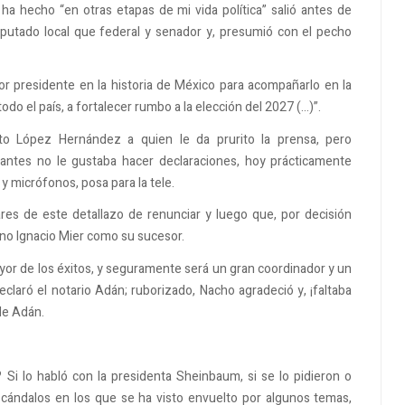
ha hecho “en otras etapas de mi vida política” salió antes de
putado local que federal y senador y, presumió con el pecho
or presidente en la historia de México para acompañarlo en la
todo el país, a fortalecer rumbo a la elección del 2027 (…)”.
to López Hernández a quien le da prurito la prensa, pero
 antes no le gustaba hacer declaraciones, hoy prácticamente
 micrófonos, posa para la tele.
es de este detallazo de renunciar y luego que, por decisión
no Ignacio Mier como su sucesor.
yor de los éxitos, y seguramente será un gran coordinador y un
eclaró el notario Adán; ruborizado, Nacho agradeció y, ¡faltaba
 de Adán.
i lo habló con la presidenta Sheinbaum, si se lo pidieron o
scándalos en los que se ha visto envuelto por algunos temas,