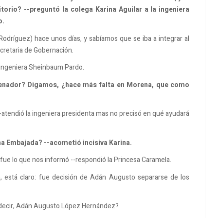
itorio? --preguntó la colega Karina Aguilar a la ingeniera
o.
Rodríguez) hace unos días, y sabíamos que se iba a integrar al
ecretaria de Gobernación.
a ingeniera Sheinbaum Pardo.
 senador? Digamos, ¿hace más falta en Morena, que como
--atendió la ingeniera presidenta mas no precisó en qué ayudará
na Embajada? --acometió incisiva Karina.
so fue lo que nos informó --respondió la Princesa Caramela.
a, está claro: fue decisión de Adán Augusto separarse de los
es decir, Adán Augusto López Hernández?