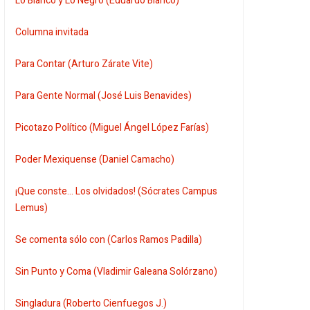
Lo Blanco y Lo Negro (Eduardo Blanco)
Columna invitada
Para Contar (Arturo Zárate Vite)
Para Gente Normal (José Luis Benavides)
Picotazo Político (Miguel Ángel López Farías)
Poder Mexiquense (Daniel Camacho)
¡Que conste... Los olvidados! (Sócrates Campus
Lemus)
Se comenta sólo con (Carlos Ramos Padilla)
Sin Punto y Coma (Vladimir Galeana Solórzano)
Singladura (Roberto Cienfuegos J.)