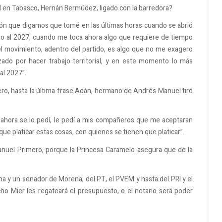
 en Tabasco, Hernán Bermúdez, ligado con la barredora?
ón que digamos que tomé en las últimas horas cuando se abrió
rumbo al 2027, cuando me toca ahora algo que requiere de tiempo
el movimiento, adentro del partido, es algo que no me exagero
zado por hacer trabajo territorial, y en este momento lo más
al 2027”.
stero, hasta la última frase Adán, hermano de Andrés Manuel tiró
y ahora se lo pedí, le pedí a mis compañeros que me aceptaran
que platicar estas cosas, con quienes se tienen que platicar”.
anuel Primero, porque la Princesa Caramelo asegura que de la
una y un senador de Morena, del PT, el PVEM y hasta del PRI y el
 Mier les regateará el presupuesto, o el notario será poder