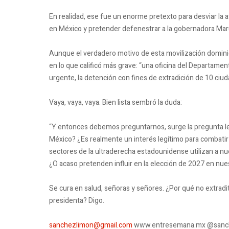
En realidad, ese fue un enorme pretexto para desviar la 
en México y pretender defenestrar a la gobernadora Ma
Aunque el verdadero motivo de esta movilización dominic
en lo que calificó más grave: “una oficina del Departament
urgente, la detención con fines de extradición de 10 ciu
Vaya, vaya, vaya. Bien lista sembró la duda:
“Y entonces debemos preguntarnos, surge la pregunta leg
México? ¿Es realmente un interés legítimo para combati
sectores de la ultraderecha estadounidense utilizan a n
¿O acaso pretenden influir en la elección de 2027 en nue
Se cura en salud, señoras y señores. ¿Por qué no extradi
presidenta? Digo.
sanchezlimon@gmail.com
www.entresemana.mx @sanc