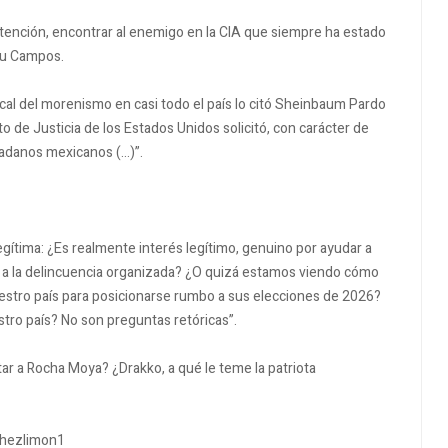
atención, encontrar al enemigo en la CIA que siempre ha estado
ru Campos.
al del morenismo en casi todo el país lo citó Sheinbaum Pardo
o de Justicia de los Estados Unidos solicitó, con carácter de
dadanos mexicanos (…)”.
ítima: ¿Es realmente interés legítimo, genuino por ayudar a
r a la delincuencia organizada? ¿O quizá estamos viendo cómo
uestro país para posicionarse rumbo a sus elecciones de 2026?
stro país? No son preguntas retóricas”.
tar a Rocha Moya? ¿Drakko, a qué le teme la patriota
hezlimon1