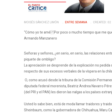
MOISÉS SÁNCHEZ LIMÓN
ENTRE SEMANA
CREATED: 02
“Cómo yo te amé Por poco o mucho tiempo que me quede
Armando Manzanero
Señoras y señores, ¿en serio, en serio, las relaciones en
piquete de ombligo?
La apreciación se desprende de la explicación no pedida 
respecto de sus excesos verbales de la víspera en la chil
O, como acusó desde la tribuna de la Comisión Permanente
diputada federal morenista, Beatriz Andrea Navarro Pérez
(del PRI y el PAN) les dieron las nalgas a los países extranje
Usted lo sabe bien, está de moda llamar traidores y traido
Sheinbaum, como la gobernadora de Chihuahua, Maru Camp