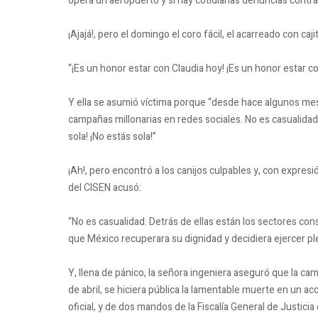
opera un aeropuerto y sí hay cotidianas denuncias contra 
¡Ajajá!, pero el domingo el coro fácil, el acarreado con caj
“¡Es un honor estar con Claudia hoy! ¡Es un honor estar co
Y ella se asumió víctima porque “desde hace algunos me
campañas millonarias en redes sociales. No es casualidad”
sola! ¡No estás sola!”
¡Ah!, pero encontró a los canijos culpables y, con expres
del CISEN acusó:
“No es casualidad. Detrás de ellas están los sectores c
que México recuperara su dignidad y decidiera ejercer 
Y, llena de pánico, la señora ingeniera aseguró que la ca
de abril, se hiciera pública la lamentable muerte en un 
oficial, y de dos mandos de la Fiscalía General de Justici