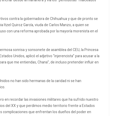
y linchar desde la mañanera y vía los “periodistas” maiceados
jetivos contra la gobernadora de Chihuahua y que de pronto se
a Itzel Quiroz García, viuda de Carlos Manzo, a quien se
cluso con una reforma aprobada por la mayoría morenista en el
 hermosa sonrisa y sonsonete de asamblea del CEU, la Princesa
tados Unidos, aplicó el adjetivo “injerencista” para acusar a la
para que me entiendas, Chana”, de incluso pretender influir en
nidos no han sido hermanas de la caridad ni se han
co.
ero en recordar las invasiones militares que ha sufrido nuestro
pios del XX y que perdimos medio territorio frente a Estados
 las complicaciones que enfrentan los dueños del poder en