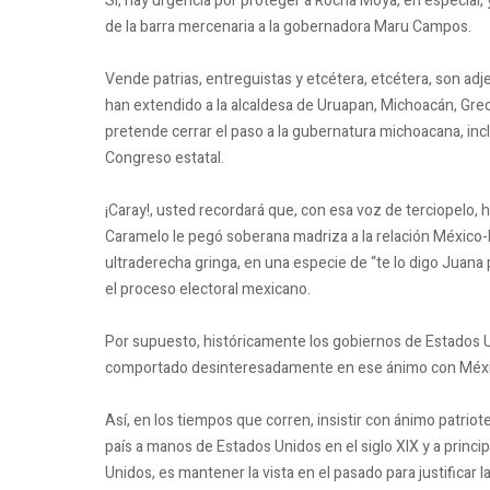
Sí, hay urgencia por proteger a Rocha Moya, en especial, 
de la barra mercenaria a la gobernadora Maru Campos.
Vende patrias, entreguistas y etcétera, etcétera, son ad
han extendido a la alcaldesa de Uruapan, Michoacán, Greci
pretende cerrar el paso a la gubernatura michoacana, in
Congreso estatal.
¡Caray!, usted recordará que, con esa voz de terciopelo,
Caramelo le pegó soberana madriza a la relación México-Es
ultraderecha gringa, en una especie de “te lo digo Juana 
el proceso electoral mexicano.
Por supuesto, históricamente los gobiernos de Estados U
comportado desinteresadamente en ese ánimo con Méxi
Así, en los tiempos que corren, insistir con ánimo patriot
país a manos de Estados Unidos en el siglo XIX y a princi
Unidos, es mantener la vista en el pasado para justificar