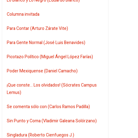
Lo Blanco y Lo Negro (Eduardo Blanco)
Columna invitada
Para Contar (Arturo Zárate Vite)
Para Gente Normal (José Luis Benavides)
Picotazo Político (Miguel Ángel López Farías)
Poder Mexiquense (Daniel Camacho)
¡Que conste... Los olvidados! (Sócrates Campus
Lemus)
Se comenta sólo con (Carlos Ramos Padilla)
Sin Punto y Coma (Vladimir Galeana Solórzano)
Singladura (Roberto Cienfuegos J.)