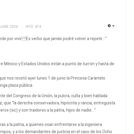
 JUNE 2026
HITS: 474
EMPTY
 por vivir Es verbo que jamás podré volver a repetir…”
tre México y Estados Unidos están a punto de turrón y hasta de
que nos recetó ayer lunes 1 de junio la Princesa Caramelo
anga plaza pública.
 del Congreso de la Unión, la pulcra, culta y bien hablada
, que “la derecha conservadora, hipócrita y rancia, entreguista
ros (sic) y son traidores a la patria, hijos de nadie...”
ras a la patria, a quienes osan enfrentarse a la ingeniera
os, y a los demandantes de justicia en el caso de los Ocho