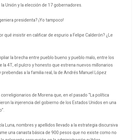
la Unión y la elección de 17 gobernadores.
ngeniera presidenta? ¡Yo tampoco!
r qué insistir en calificar de espurio a Felipe Calderón? ¿Le
mpliar la brecha entre pueblo bueno y pueblo malo, entre los
de la 4T, el pulcro y honesto que estrena nuevos millonarios
y prebendas a la familia real, la de Andrés Manuel López
 correligionarios de Morena que, en el pasado “La política
eron la injerencia del gobierno de los Estados Unidos en una
o”.
cía Luna, nombres y apellidos llevado a la estrategia discursiva
resume una canasta básica de 900 pesos que no existe como no