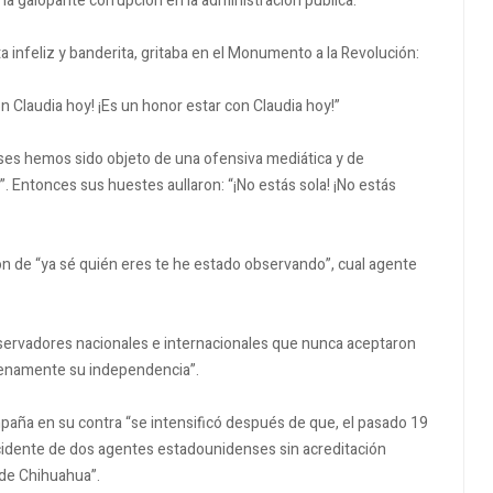
la galopante corrupción en la administración pública.
ita infeliz y banderita, gritaba en el Monumento a la Revolución:
n Claudia hoy! ¡Es un honor estar con Claudia hoy!”
ses hemos sido objeto de una ofensiva mediática y de
. Entonces sus huestes aullaron: “¡No estás sola! ¡No estás
ión de “ya sé quién eres te he estado observando”, cual agente
onservadores nacionales e internacionales que nunca aceptaron
plenamente su independencia”.
mpaña en su contra “se intensificó después de que, el pasado 19
accidente de dos agentes estadounidenses sin acreditación
a de Chihuahua”.