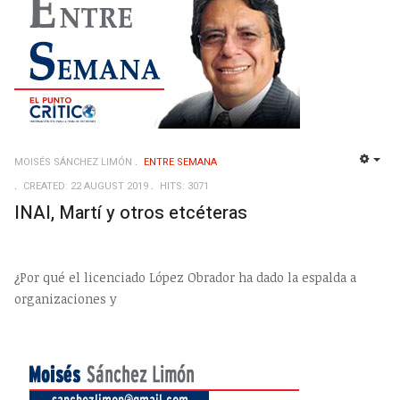
MOISÉS SÁNCHEZ LIMÓN
ENTRE SEMANA
EMP
CREATED: 22 AUGUST 2019
HITS: 3071
INAI, Martí y otros etcéteras
¿Por qué el licenciado López Obrador ha dado la espalda a
organizaciones y