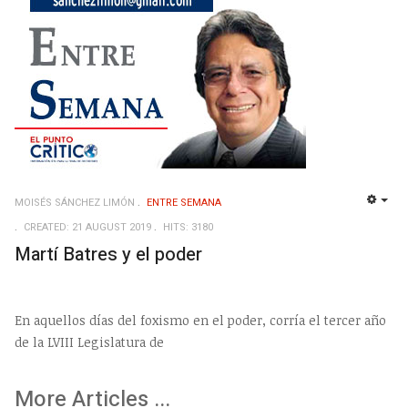
MOISÉS SÁNCHEZ LIMÓN
ENTRE SEMANA
EMP
CREATED: 21 AUGUST 2019
HITS: 3180
Martí Batres y el poder
En aquellos días del foxismo en el poder, corría el tercer año
de la LVIII Legislatura de
More Articles ...