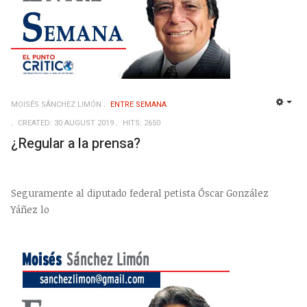
MOISÉS SÁNCHEZ LIMÓN
ENTRE SEMANA
EMP
CREATED: 30 AUGUST 2019
HITS: 2650
¿Regular a la prensa?
Seguramente al diputado federal petista Óscar González
Yáñez lo