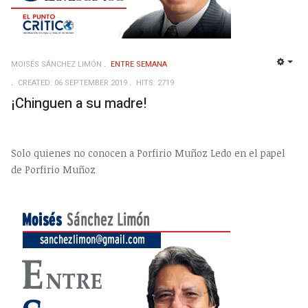
MOISÉS SÁNCHEZ LIMÓN
ENTRE SEMANA
EMP
CREATED: 06 SEPTEMBER 2019
HITS: 2719
¡Chinguen a su madre!
Solo quienes no conocen a Porfirio Muñoz Ledo en el papel
de Porfirio Muñoz