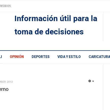
RECIDOS
Información útil para la
toma de decisiones
I
OPINIÓN
DEPORTES
VIDA Y ESTILO
CARICATUR
MBER 2013
EMPTY
erno