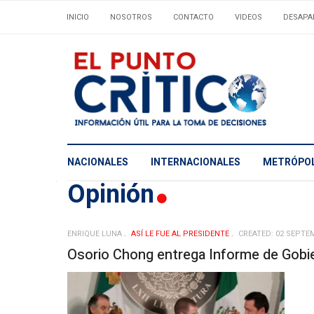
INICIO
NOSOTROS
CONTACTO
VIDEOS
DESAPA
NACIONALES
INTERNACIONALES
METRÓPOL
Opinión
ENRIQUE LUNA
ASÍ­ LE FUE AL PRESIDENTE
CREATED: 02 SEPTE
Osorio Chong entrega Informe de Gobi